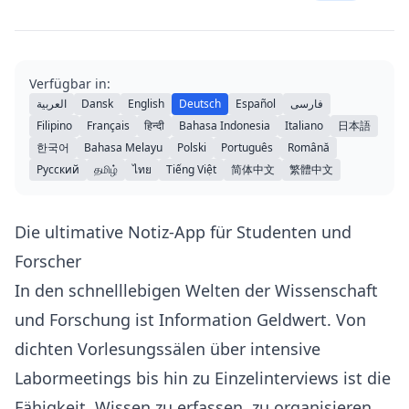
Verfügbar in:
العربية
Dansk
English
Deutsch
Español
فارسی
Filipino
Français
हिन्दी
Bahasa Indonesia
Italiano
日本語
한국어
Bahasa Melayu
Polski
Português
Română
Русский
தமிழ்
ไทย
Tiếng Việt
简体中文
繁體中文
Die ultimative Notiz-App für Studenten und
Forscher
In den schnelllebigen Welten der Wissenschaft
und Forschung ist Information Geldwert. Von
dichten Vorlesungssälen über intensive
Labormeetings bis hin zu Einzelinterviews ist die
Fähigkeit, Wissen zu erfassen, zu organisieren