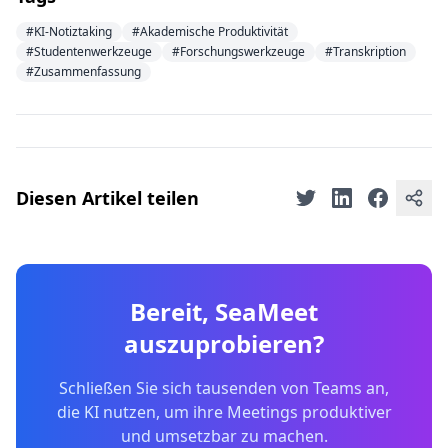
#KI-Notiztaking
#Akademische Produktivität
#Studentenwerkzeuge
#Forschungswerkzeuge
#Transkription
#Zusammenfassung
Diesen Artikel teilen
Bereit, SeaMeet
auszuprobieren?
Schließen Sie sich tausenden von Teams an,
die KI nutzen, um ihre Meetings produktiver
und umsetzbar zu machen.