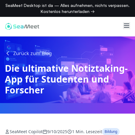
SeaMeet Desktop ist da — Alles aufnehmen, nichts verpassen.
Kostenlos herunterladen →
Zurück zum Blog
Die ultimative Notiztaking-
App für Studenten und
Forscher
SeaMeet Copilot
9/10/2025
1 Min. Lesezeit
Bildung