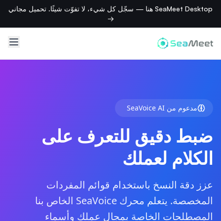
SeaMeet Desktop هنا — سجّل كل شيء، لا تفوّت شيئًا. تحميل مجاني
→
مدعوم من SeaVoice AI
ضبط دقيق للتعرف على
الكلام لعملك
عزز دقة النسخ باستخدام قوائم المفردات
المخصصة. يتعلم محرك SeaVoice الخاص بنا
المصطلحات الخاصة بمجال عملك وأسماء