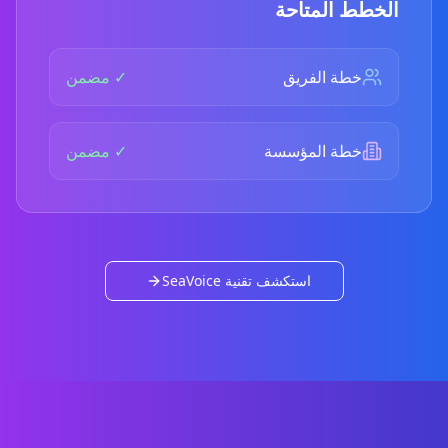
الخطط المتاحة
خطة الفريق
✓ مضمن
خطة المؤسسة
✓ مضمن
استكشف تقنية SeaVoice