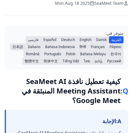
Mon Aug 18 2025
SeaMeet Team
متوفر في:
العربية
Dansk
English
Deutsch
Español
فارسی
日本語
Italiano
Bahasa Indonesia
हिन्दी
Français
Filipino
Română
Português
Polski
Bahasa Melayu
한국어
繁體中文
简体中文
Tiếng Việt
ไทย
தமிழ்
Русский
كيفية تعطيل نافذة SeaMeet AI
Q:
Meeting Assistant المنبثقة في
Google Meet؟
A:
الإجابة