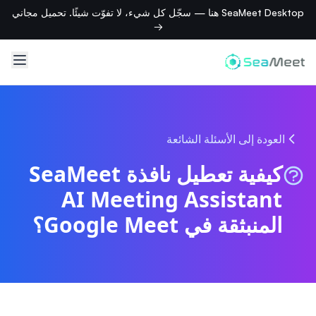
SeaMeet Desktop هنا — سجّل كل شيء، لا تفوّت شيئًا. تحميل مجاني
→
العودة إلى الأسئلة الشائعة
كيفية تعطيل نافذة SeaMeet
AI Meeting Assistant
المنبثقة في Google Meet؟