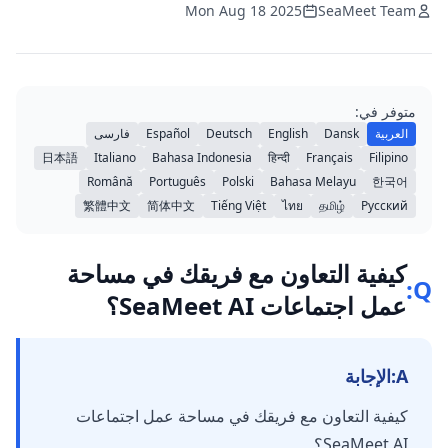
Mon Aug 18 2025
SeaMeet Team
متوفر في:
العربية
Dansk
English
Deutsch
Español
فارسی
日本語
Italiano
Bahasa Indonesia
हिन्दी
Français
Filipino
Română
Português
Polski
Bahasa Melayu
한국어
繁體中文
简体中文
Tiếng Việt
ไทย
தமிழ்
Русский
كيفية التعاون مع فريقك في مساحة
Q:
عمل اجتماعات SeaMeet AI؟
A:
الإجابة
كيفية التعاون مع فريقك في مساحة عمل اجتماعات
SeaMeet AI؟