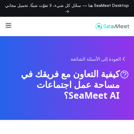
SeaMeet Desktop هنا — سجّل كل شيء، لا تفوّت شيئًا. تحميل مجاني
→
العودة إلى الأسئلة الشائعة
كيفية التعاون مع فريقك في
مساحة عمل اجتماعات
SeaMeet AI؟