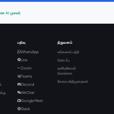
கான AI முகவர்
பதிவு
நிறுவனம்
WhatsApp
எங்களைப் பற்றி
Line
தொடர்பு
Zoom
தனியுரிமைக்
கொள்கை
Teams
சேவை விதிமுறைகள்
ம்
Discord
க்கு
WeChat
Google Meet
Slack