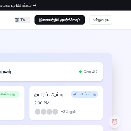
வசமாக பதிவிறக்கம் →
TA
உள்நுழைக
இணையத்தில் முயற்சிக்கவும்
ியாளர்
செயலில்
தயாரிப்பு ஆய்வு
சேர்கிறது...
திட்டமிடப்பட்டது
2:00 PM
+
8
மேலும்