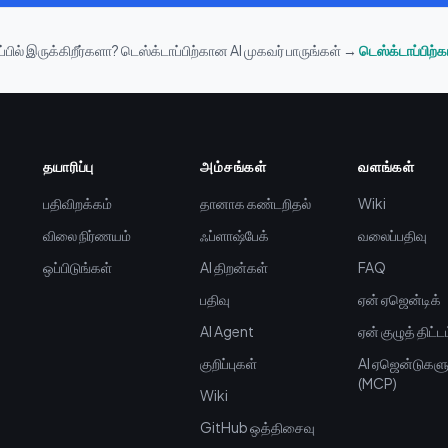
்பில் இருக்கிறீர்களா? டெஸ்க்டாப்பிற்கான AI முகவர் பாருங்கள் →
டெஸ்க்டாப்பிற்
தயாரிப்பு
அம்சங்கள்
வளங்கள்
பதிவிறக்கம்
தானாக கண்டறிதல்
Wiki
விலை நிர்ணயம்
ஃப்ளாஷ்பேக்
வலைப்பதிவு
ஒப்பிடுங்கள்
AI திறன்கள்
FAQ
பதிவு
ஏன் ஏஜென்டிக்
AI Agent
ஏன் குழுத் திட்ட
குறிப்புகள்
AI ஏஜென்டுகளு
(MCP)
Wiki
GitHub ஒத்திசைவு