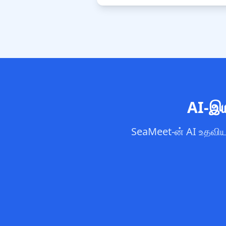
AI-இய
SeaMeet-ன் AI உதவிய