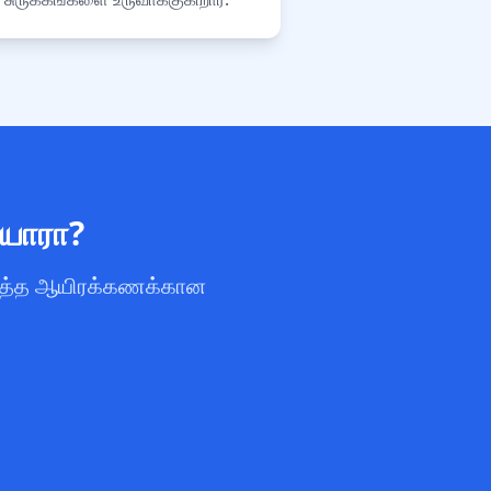
தயாரா?
யமைத்த ஆயிரக்கணக்கான