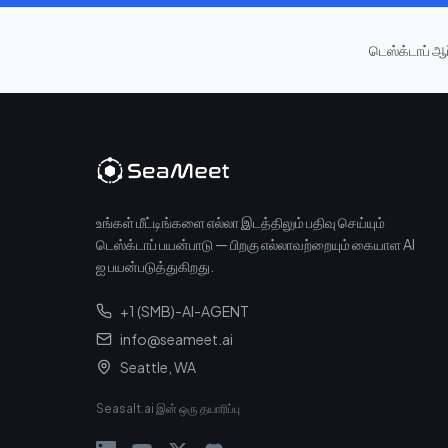
டெஸ்க்டாப் ஆப
உங்கள் மீட்டிங்களை எல்லா இடத்திலும் பதிவு செய்யும்
டெஸ்க்டாப் பயன்பாடு — பிறகு எல்லாவற்றையும் கையாள AI
ஐ பயன்படுத்துகிறது.
+1 (SMB)-AI-AGENT
info@seameet.ai
Seattle, WA
Seasalt.ai இன் ஒரு தயாரிப்பு