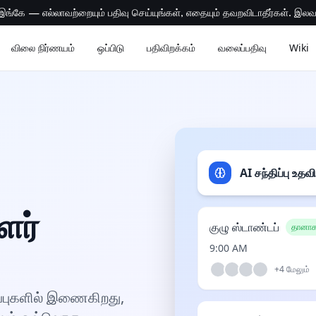
்கே — எல்லாவற்றையும் பதிவு செய்யுங்கள், எதையும் தவறவிடாதீர்கள். இல
விலை நிர்ணயம்
ஒப்பிடு
பதிவிறக்கம்
வலைப்பதிவு
Wiki
AI சந்திப்பு உதவ
ளர்
குழு ஸ்டாண்டப்
தானாக 
9:00 AM
+
4
மேலும்
ப்புகளில் இணைகிறது,