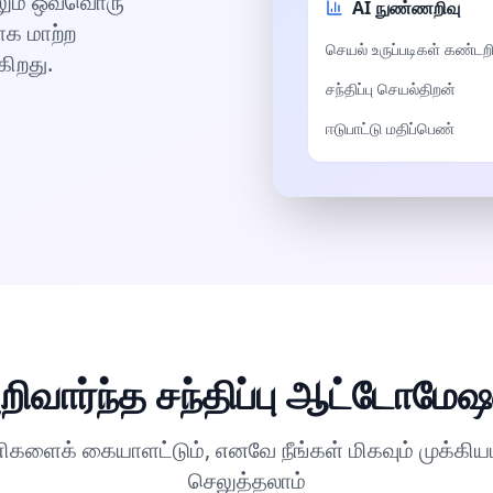
ேலும் ஒவ்வொரு
AI நுண்ணறிவு
ாக மாற்ற
செயல் உருப்படிகள் கண்டற
ிறது.
சந்திப்பு செயல்திறன்
ஈடுபாட்டு மதிப்பெண்
றிவார்ந்த சந்திப்பு ஆட்டோமேஷ
ளைக் கையாளட்டும், எனவே நீங்கள் மிகவும் முக்கி
செலுத்தலாம்