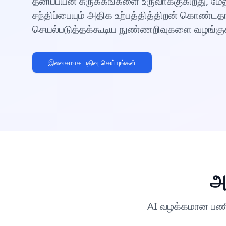
தனிப்பயன் சுருக்கங்களை உருவாக்குகிறது, ம
சந்திப்பையும் அதிக உற்பத்தித்திறன் கொண்டத
செயல்படுத்தக்கூடிய நுண்ணறிவுகளை வழங்குக
இலவசமாக பதிவு செய்யுங்கள்
அ
AI வழக்கமான பணிக