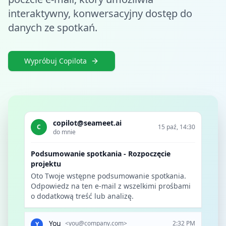
interaktywny, konwersacyjny dostęp do
danych ze spotkań.
Wypróbuj Copilota
copilot@seameet.ai
C
15 paź, 14:30
do mnie
Podsumowanie spotkania - Rozpoczęcie
projektu
Oto Twoje wstępne podsumowanie spotkania.
Odpowiedz na ten e-mail z wszelkimi prośbami
o dodatkową treść lub analizę.
You
<
you@company.com
>
2:32 PM
Y