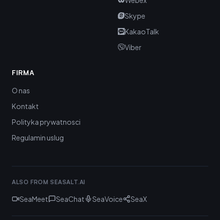
Webex
Skype
KakaoTalk
Viber
FIRMA
O nas
Kontakt
Polityka prywatnosci
Regulamin uslug
ALSO FROM SEASALT.AI
SeaMeet
SeaChat
SeaVoice
SeaX