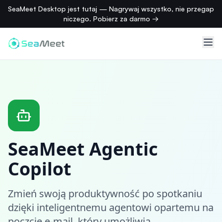
SeaMeet Desktop jest tutaj — Nagrywaj wszystko, nie przegap
niczego. Pobierz za darmo →
SeaMeet Agentic
Copilot
Zmień swoją produktywność po spotkaniu
dzięki inteligentnemu agentowi opartemu na
poczcie e-mail, który umożliwia