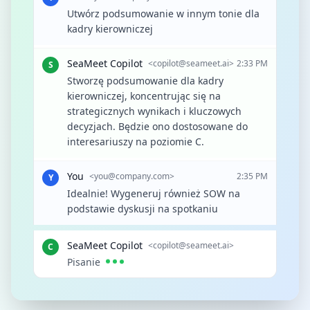
Utwórz podsumowanie w innym tonie dla
kadry kierowniczej
SeaMeet Copilot
<
copilot@seameet.ai
>
2:33 PM
S
Stworzę podsumowanie dla kadry
kierowniczej, koncentrując się na
strategicznych wynikach i kluczowych
decyzjach. Będzie ono dostosowane do
interesariuszy na poziomie C.
You
<
you@company.com
>
2:35 PM
Y
Idealnie! Wygeneruj również SOW na
podstawie dyskusji na spotkaniu
SeaMeet Copilot
<copilot@seameet.ai>
C
Pisanie