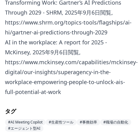
Transforming Work: Gartner’s AI Predictions
Through 2029 - SHRM, 2025年9月6日閲覧,
https://www.shrm.org/topics-tools/flagships/ai-
hi/gartner-ai-predictions-through-2029
AI in the workplace: A report for 2025 -
McKinsey, 2025年9月6日閲覧,
https://www.mckinsey.com/capabilities/mckinsey-
digital/our-insights/superagency-in-the-
workplace-empowering-people-to-unlock-ais-
full-potential-at-work
タグ
#AI Meeting Copilot
#生産性ツール
#事務効率
#職場の自動化
#エージェント型AI