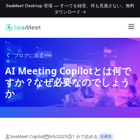
SeaMeet Desktop 登場 — すべてを録音、何も見逃さない。無料
ダウンロード →
ブログに戻る
AI Meeting Copilotとは何で
すか？なぜ必要なのでしょう
か
SeaMeet Copilot
9/6/2025
1 分で読める
生産性