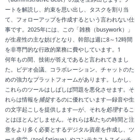
ートを解読し、約束を思い出し、タスクを割り当
て、フォローアップを作成するという言われない仕
事です。2025年には、この「雑務（busywork）」
が生産性の主な妨げとなり、幹部は週に8～12時間
を非専門的な行政的業務に費やしています。1
何年もの間、技術が答えであると言われてきまし
た。ビデオ会議、コラボレーション、チャットのた
めの強力なプラットフォームがあります。しかし、
これらのツールはしばしば問題を悪化させます。そ
れらは情報を
捕捉
するのに優れています—録音や生
の文字起こしを提供します—が、それを
処理
するこ
とはほとんどしません。それらは私たちの時間と注
意をより多く必要とするデジタル資産を作成し、ツ
ール疲労（tool fatigue）やコンテキストスイッチ