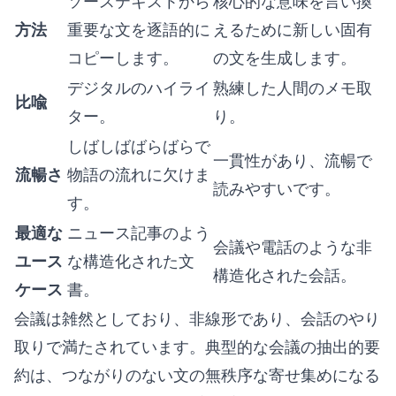
ソーステキストから
核心的な意味を言い換
方法
重要な文を逐語的に
えるために新しい固有
コピーします。
の文を生成します。
デジタルのハイライ
熟練した人間のメモ取
比喩
ター。
り。
しばしばばらばらで
一貫性があり、流暢で
流暢さ
物語の流れに欠けま
読みやすいです。
す。
最適な
ニュース記事のよう
会議や電話のような非
ユース
な構造化された文
構造化された会話。
ケース
書。
会議は雑然としており、非線形であり、会話のやり
取りで満たされています。典型的な会議の抽出的要
約は、つながりのない文の無秩序な寄せ集めになる