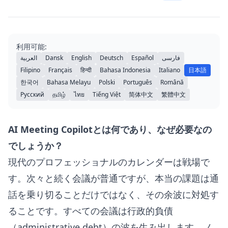
利用可能:
العربية
Dansk
English
Deutsch
Español
فارسی
Filipino
Français
हिन्दी
Bahasa Indonesia
Italiano
日本語
한국어
Bahasa Melayu
Polski
Português
Română
Русский
தமிழ்
ไทย
Tiếng Việt
简体中文
繁體中文
AI Meeting Copilotとは何であり、なぜ必要なの
でしょうか？
現代のプロフェッショナルのカレンダーは戦場で
す。次々と続く会議が普通ですが、本当の課題は通
話を乗り切ることだけではなく、その余波に対処す
ることです。すべての会議は行政的負債
（administrative debt）の波を生み出します。ノ