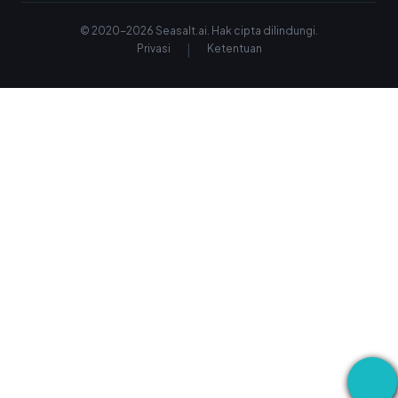
© 2020-
2026
Seasalt.ai.
Hak cipta dilindungi.
|
Privasi
Ketentuan