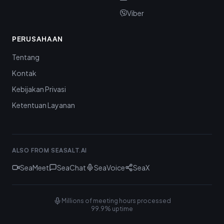
Viber
PERUSAHAAN
Tentang
Kontak
Kebijakan Privasi
Ketentuan Layanan
ALSO FROM SEASALT.AI
SeaMeet
SeaChat
SeaVoice
SeaX
Millions of meeting hours processed
99.9% uptime