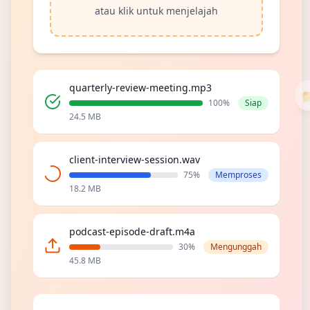
atau klik untuk menjelajah
quarterly-review-meeting.mp3
100
%
Siap
24.5 MB
client-interview-session.wav
75
%
Memproses
18.2 MB
podcast-episode-draft.m4a
30
%
Mengunggah
45.8 MB