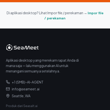
Di aplikasi desktop? Lihat Impor file / perekaman →
Impor file
/ perekaman
Aplikasi desktop yang merekam rapat Anda di
mana saja — lalu menggunakan AI untuk
menangani semuanya setelahnya.
+1 (SMB)-AI-AGENT
info@seameet.ai
Seattle, WA
Produk dari Seasalt.ai