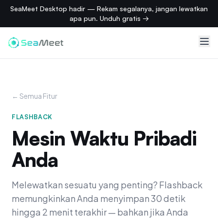
SeaMeet Desktop hadir — Rekam segalanya, jangan lewatkan
apa pun. Unduh gratis →
← Semua Fitur
FLASHBACK
Mesin Waktu Pribadi
Anda
Melewatkan sesuatu yang penting? Flashback
memungkinkan Anda menyimpan 30 detik
hingga 2 menit terakhir — bahkan jika Anda