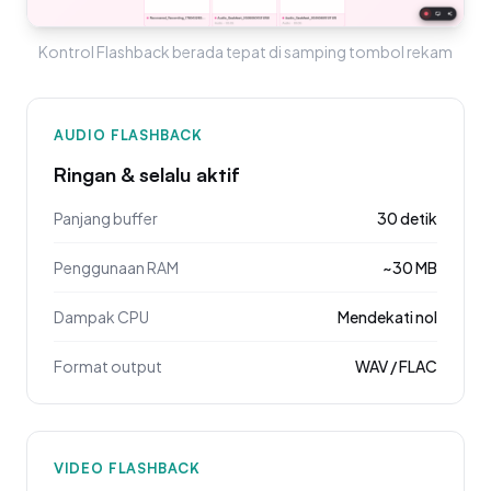
Kontrol Flashback berada tepat di samping tombol rekam
AUDIO FLASHBACK
Ringan & selalu aktif
Panjang buffer
30 detik
Penggunaan RAM
~30 MB
Dampak CPU
Mendekati nol
Format output
WAV / FLAC
VIDEO FLASHBACK