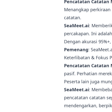
Pencatatan Catatan
Menangkap perkiraan 2
catatan.
SeaMeet.ai
: Memberik
percakapan. Ini adalah
Dengan akurasi 95%+, 
Pemenang
: SeaMeet.
Keterlibatan & Fokus 
Pencatatan Catatan
pasif. Perhatian mere
Peserta lain juga mun
SeaMeet.ai
: Membebas
pencatatan catatan se
mendengarkan, berpik