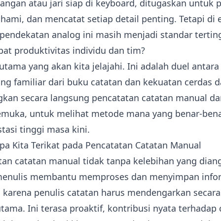
tangan atau jari siap di keyboard, ditugaskan untuk 
i, dan mencatat setiap detail penting. Tetapi di e
 pendekatan analog ini masih menjadi standar tertin
t produktivitas individu dan tim?
utama yang akan kita jelajahi. Ini adalah duel antara 
g familiar dari buku catatan dan kekuatan cerdas da
kan secara langsung pencatatan catatan manual dan
rkemuka, untuk melihat metode mana yang benar-be
asi tinggi masa kini.
a Kita Terikat pada Pencatatan Catatan Manual
tatan catatan manual tidak tanpa kelebihan yang dia
k menulis membantu memproses dan menyimpan info
u, karena penulis catatan harus mendengarkan secara
ama. Ini terasa proaktif, kontribusi nyata terhadap 