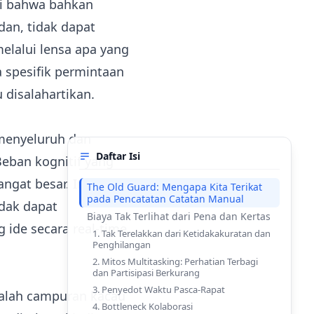
ti bahwa bahkan
dan, tidak dapat
melalui lensa apa yang
a spesifik permintaan
 disalahartikan.
menyeluruh dan
Daftar Isi
Beban kognitif yang
gat besar. Ini sering
The Old Guard: Mengapa Kita Terikat
pada Pencatatan Catatan Manual
idak dapat
Biaya Tak Terlihat dari Pena dan Kertas
ide secara real-time.
1. Tak Terelakkan dari Ketidakakuratan dan
Penghilangan
2. Mitos Multitasking: Perhatian Terbagi
dan Partisipasi Berkurang
3. Penyedot Waktu Pasca-Rapat
adalah campuran kacau
4. Bottleneck Kolaborasi