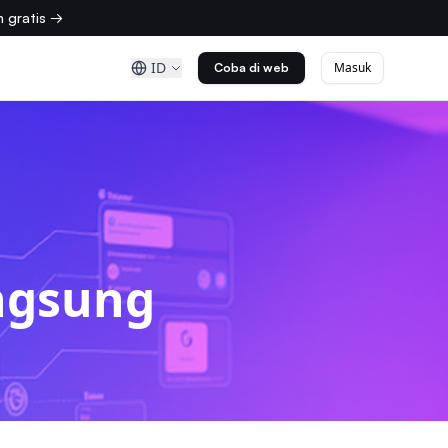
 gratis →
ID
Masuk
Coba di web
ngsung