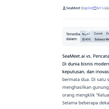
SeaMeet Copilot
9/11/2
العربية
Dansk
E
Tersedia
dalam:
한국어
Bahasa M
SeaMeet.ai vs. Penca
Di dunia bisnis moder
keputusan, dan inovas
bermata dua. Di satu s
menghasilkan gunung i
orang mengklik “Keluar
Selama beberapa dekad