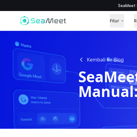
SeaMeet 
Fitur
R
Kembali ke Blog
SeaMeet
Manual: