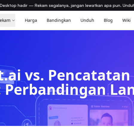
Desktop hadir — Rekam segalanya, jangan lewatkan apa pun. Unduh
ekam
Harga
Bandingkan
Unduh
Blog
Wiki
.ai vs. Pencatatan
 Perbandingan La