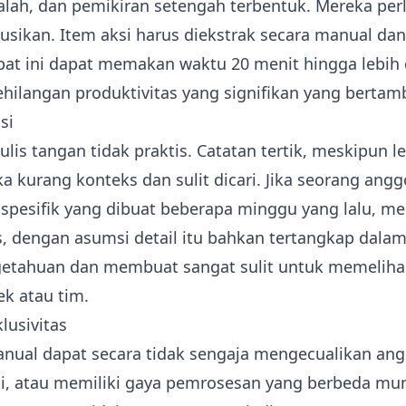
salah, dan pemikiran setengah terbentuk. Mereka perlu
ibusikan. Item aksi harus diekstrak secara manual da
apat ini dapat memakan waktu 20 menit hingga lebih 
ehilangan produktivitas yang signifikan yang bertamb
si
is tangan tidak praktis. Catatan tertik, meskipun le
 kurang konteks dan sulit dicari. Jika seorang angg
spesifik yang dibuat beberapa minggu yang lalu, m
 dengan asumsi detail itu bahkan tertangkap dalam 
getahuan dan membuat sangat sulit untuk memeliha
k atau tim.
lusivitas
nual dapat secara tidak sengaja mengecualikan ang
uli, atau memiliki gaya pemrosesan yang berbeda mu