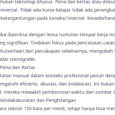
erlukan teknologi khusus. Pena dan kertas atau dok
niversal. Tidak ada kurva belajar, tidak ada perangka
da ketergantungan pada koneksi internet. Kesederhan
etika diperiksa dengan lensa tuntutan tempat kerja m
g signifikan. Tindakan fokus pada pencatatan catat
kutsertaan dari percakapan sebenarnya, mengubah 
dar stenografer.
i Pena dan Kertas
catatan manual dalam konteks profesional penuh de
garuhi efisiensi, akurasi, dan kolaborasi. Ini buka
l; mereka mewakili pemborosan waktu dan sumber da
i Ketidakakuratan dan Penghilangan
ara sekitar 150 kata per menit, tetapi hanya bisa men