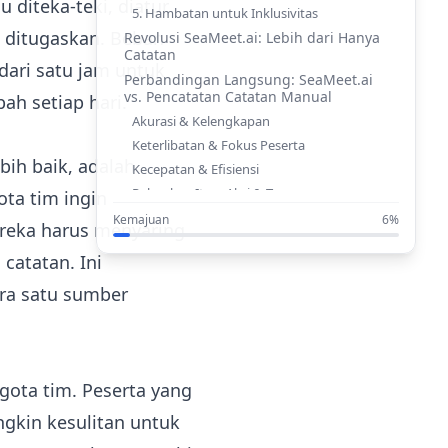
 diteka-teki, diatur,
5. Hambatan untuk Inklusivitas
n ditugaskan. Beban
Revolusi SeaMeet.ai: Lebih dari Hanya
Catatan
dari satu jam untuk
Perbandingan Langsung: SeaMeet.ai
vs. Pencatatan Catatan Manual
ah setiap hari.
Akurasi & Kelengkapan
Keterlibatan & Fokus Peserta
bih baik, adalah
Kecepatan & Efisiensi
Pelacakan Item Aksi & Tugas
ota tim ingin
Ringkasan & Berbagi Pengetahuan
Kemajuan
6%
ereka harus menyaring
Aksesibilitas & Keterikatan
catatan. Ini
Kemampuan Pencarian & Manajemen
Pengetahuan
ra satu sumber
Di Luar Catatan: Kekuatan Copilot
Rapat AI
Waktunya Melepaskan Pulpen dan
Mengambil Alih Masa Depan
gota tim. Peserta yang
ngkin kesulitan untuk