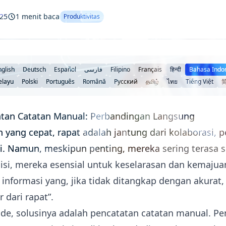
025
1 menit baca
Produktivitas
nglish
Deutsch
Español
فارسی
Filipino
Français
हिन्दी
Bahasa Indo
elayu
Polski
Português
Română
Русский
தமிழ்
ไทย
Tiếng Việt
tatan Catatan Manual: Perbandingan Langsung
n yang cepat, rapat adalah jantung dari kolaborasi,
i. Namun, meskipun penting, mereka sering terasa 
isi, mereka esensial untuk keselarasan dan kemajuan.
nformasi yang, jika tidak ditangkap dengan akurat,
 dari rapat”.
e, solusinya adalah pencatatan catatan manual. Pen