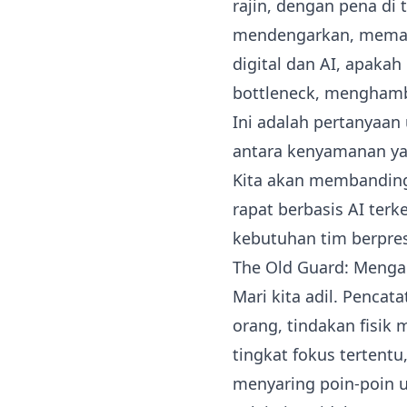
rajin, dengan pena di 
mendengarkan, memaham
digital dan AI, apakah
bottleneck, menghamba
Ini adalah pertanyaan 
antara kenyamanan yan
Kita akan membanding
rapat berbasis AI te
kebutuhan tim berprest
The Old Guard: Mengap
Mari kita adil. Penca
orang, tindakan fisi
tingkat fokus tertent
menyaring poin-poin ut