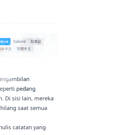
nesia
Italiano
日本語
简体中文
繁體中文
 pengambilan
seperti pedang
 Di sisi lain, mereka
 hilang saat semua
ulis catatan yang