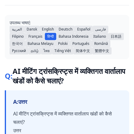
उपलब्ध भाषाएं:
العربية
Dansk
English
Deutsch
Español
فارسی
Filipino
Français
हिन्दी
Bahasa Indonesia
Italiano
日本語
한국어
Bahasa Melayu
Polski
Português
Română
Русский
தமிழ்
ไทย
Tiếng Việt
简体中文
繁體中文
AI मीटिंग ट्रांसक्रिप्ट्स में व्यक्तिगत वार्तालाप
Q:
खंडों को कैसे चलाएं?
A:
उत्तर
AI मीटिंग ट्रांसक्रिप्ट्स में व्यक्तिगत वार्तालाप खंडों को कैसे
चलाएं?
उत्तर