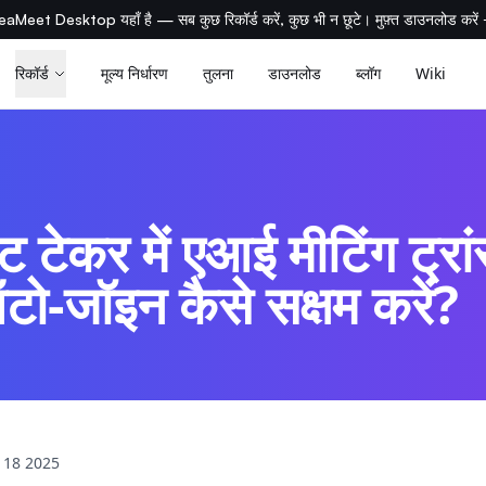
eaMeet Desktop यहाँ है — सब कुछ रिकॉर्ड करें, कुछ भी न छूटे। मुफ़्त डाउनलोड करें
रिकॉर्ड
मूल्य निर्धारण
तुलना
डाउनलोड
ब्लॉग
Wiki
 टेकर में एआई मीटिंग ट्रा
टो-जॉइन कैसे सक्षम करें?
 18 2025