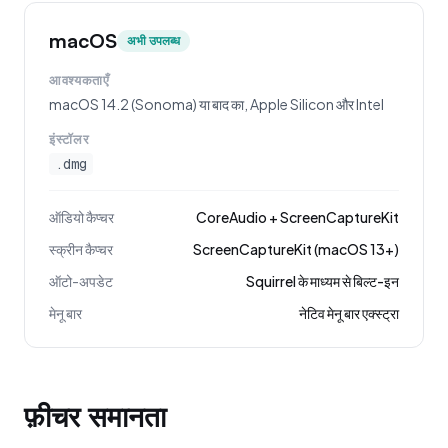
macOS
अभी उपलब्ध
आवश्यकताएँ
macOS 14.2 (Sonoma) या बाद का, Apple Silicon और Intel
इंस्टॉलर
.dmg
ऑडियो कैप्चर
CoreAudio + ScreenCaptureKit
स्क्रीन कैप्चर
ScreenCaptureKit (macOS 13+)
ऑटो-अपडेट
Squirrel के माध्यम से बिल्ट-इन
मेनू बार
नेटिव मेनू बार एक्स्ट्रा
फ़ीचर समानता