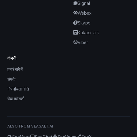
Signal
Webex
Skype
KakaoTalk
Viber
कंपनी
हमारे बारे में
संपर्क
गोपनीयता नीति
सेवा की शर्तें
ALSO FROM SEASALT.AI
SeaMeet
SeaChat
SeaVoice
SeaX