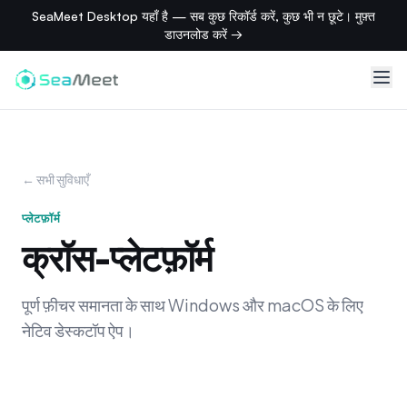
SeaMeet Desktop यहाँ है — सब कुछ रिकॉर्ड करें, कुछ भी न छूटे। मुफ़्त
डाउनलोड करें →
← सभी सुविधाएँ
प्लेटफ़ॉर्म
क्रॉस-प्लेटफ़ॉर्म
पूर्ण फ़ीचर समानता के साथ Windows और macOS के लिए
नेटिव डेस्कटॉप ऐप।