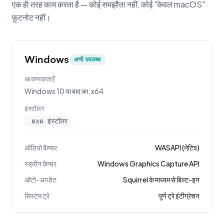
एक ही तरह काम करता है — कोई समझौता नहीं, कोई "केवल macOS"
फ़ुटनोट नहीं।
Windows
अभी उपलब्ध
आवश्यकताएँ
Windows 10 या बाद का, x64
इंस्टॉलर
.exe इंस्टॉलर
ऑडियो कैप्चर
WASAPI (नेटिव)
स्क्रीन कैप्चर
Windows Graphics Capture API
ऑटो-अपडेट
Squirrel के माध्यम से बिल्ट-इन
सिस्टम ट्रे
पूर्ण ट्रे इंटीग्रेशन