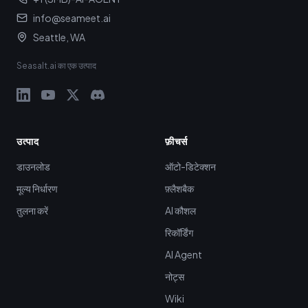
info@seameet.ai
Seattle, WA
Seasalt.ai का एक उत्पाद
उत्पाद
फ़ीचर्स
डाउनलोड
ऑटो-डिटेक्शन
मूल्य निर्धारण
फ़्लैशबैक
तुलना करें
AI कौशल
रिकॉर्डिंग
AI Agent
नोट्स
Wiki