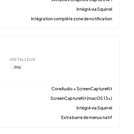
Intégré via Squirrel
Intégration complète zone de notification
INSTALLEUR
.dmg
CoreAudio + ScreenCaptureKit
ScreenCaptureKit (macOS 13+)
Intégré via Squirrel
Extra barre de menus natif