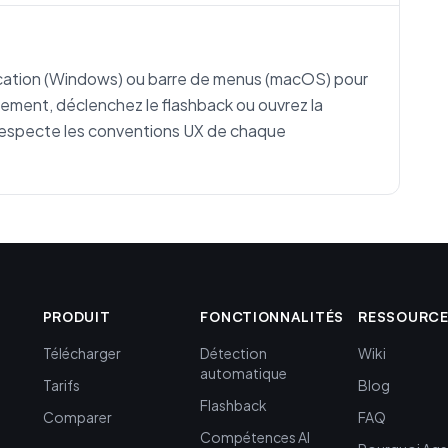
ication (Windows) ou barre de menus (macOS) pour
rement, déclenchez le flashback ou ouvrez la
. Respecte les conventions UX de chaque
PRODUIT
FONCTIONNALITÉS
RESSOURC
Télécharger
Détection
Wiki
automatique
Tarifs
Blog
Flashback
Comparer
FAQ
Compétences AI