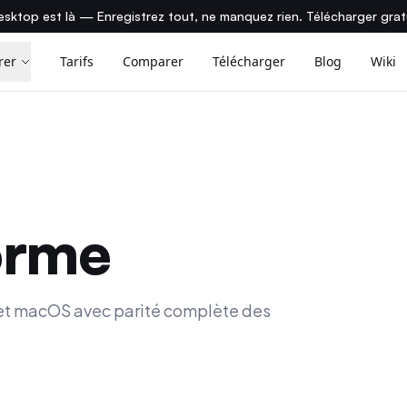
sktop est là — Enregistrez tout, ne manquez rien. Télécharger gra
rer
Tarifs
Comparer
Télécharger
Blog
Wiki
orme
 et macOS avec parité complète des