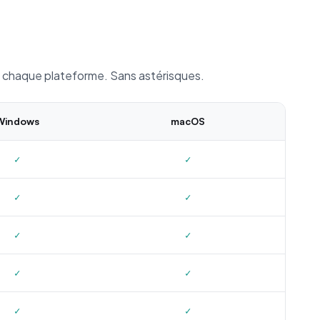
r chaque plateforme. Sans astérisques.
Windows
macOS
✓
✓
✓
✓
✓
✓
✓
✓
✓
✓