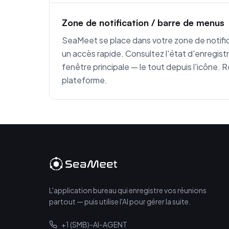
Zone de notification / barre de menus
SeaMeet se place dans votre zone de notif
un accès rapide. Consultez l'état d'enregist
fenêtre principale — le tout depuis l'icône
plateforme.
L'application bureau qui enregistre vos réunions
partout — puis utilise l'AI pour gérer la suite.
+1 (SMB)-AI-AGENT