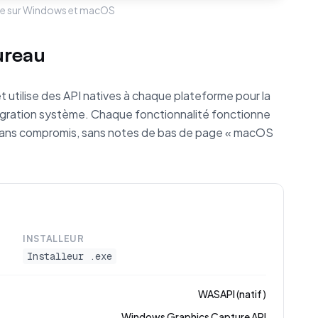
ce sur Windows et macOS
ureau
utilise des API natives à chaque plateforme pour la
tégration système. Chaque fonctionnalité fonctionne
ans compromis, sans notes de bas de page « macOS
INSTALLEUR
Installeur .exe
WASAPI (natif)
Windows Graphics Capture API