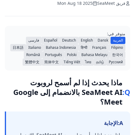
فريق SeaMeet
Mon Aug 18 2025
متوفر في:
العربية
Dansk
English
Deutsch
Español
فارسی
日本語
Italiano
Bahasa Indonesia
हिन्दी
Français
Filipino
Română
Português
Polski
Bahasa Melayu
한국어
繁體中文
简体中文
Tiếng Việt
ไทย
தமிழ்
Русский
ماذا يحدث إذا لم أسمح لروبوت
Q:
SeaMeet AI بالانضمام إلى Google
Meet؟
A:
الإجابة