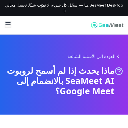
SeaMeet Desktop هنا — سجّل كل شيء، لا تفوّت شيئًا. تحميل مجاني
→
العودة إلى الأسئلة الشائعة
ماذا يحدث إذا لم أسمح لروبوت
SeaMeet AI بالانضمام إلى
Google Meet؟