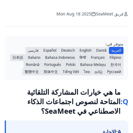
فريق SeaMeet
Mon Aug 18 2025
متوفر في:
العربية
Dansk
English
Deutsch
Español
فارسی
日本語
Italiano
Bahasa Indonesia
हिन्दी
Français
Filipino
Română
Português
Polski
Bahasa Melayu
한국어
繁體中文
简体中文
Tiếng Việt
ไทย
தமிழ்
Русский
ما هي خيارات المشاركة التلقائية
Q:
المتاحة لنصوص اجتماعات الذكاء
الاصطناعي في SeaMeet؟
A:
الإجابة