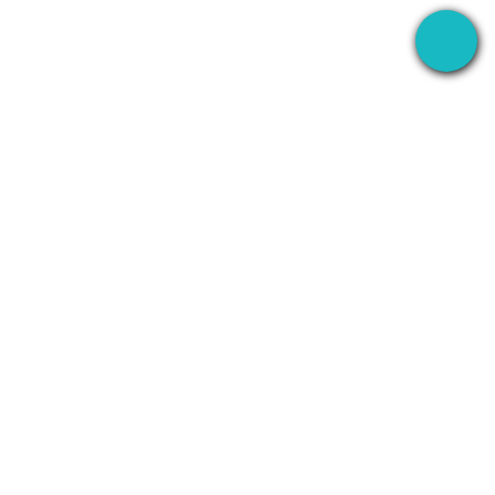
تطبيق سطح المكتب الذي يسجل اجتماعاتك في كل مكان
— ثم يستخدم AI للتعامل مع كل شيء بعدها.
+1 (SMB)-AI-AGENT
info@seameet.ai