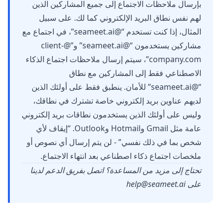
بإرسال ملاحظات الاجتماع إلى جميع المشاركين الذين
لهم نفس نطاق البريد الإلكتروني كما لك. على سبيل
المثال، إذا كنت تستخدم “@seameet.ai”، في اجتماع مع
مشاركين يستخدمون “@seameet.ai” و”@client-
company.com”، سيتم إرسال ملاحظات اجتماع الذكاء
الاصطناعي فقط إلى المشاركين مع نطاق
“@seameet.ai” للأمان. ينطبق فقط على أولئك الذين
لديهم عناوين بريد إلكتروني خاصة تشترك في نطاقك،
وليس على أولئك الذين يستخدمون نطاقات بريد إلكتروني
عامة مثل Gmail وHotmail وOutlook. “إيقاف لأي
شخص بما في ذلك نفسي” - لن يتم إرسال أي نصوص أو
ملخصات اجتماع ذكاء اصطناعي بعد انتهاء الاجتماع.
تحتاج إلى مزيد من المساعدة؟ اتصل بفريق الدعم لدينا
على
help@seameet.ai