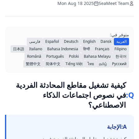
Mon Aug 18 2025
SeaMeet Team
متوفر في:
العربية
Dansk
English
Deutsch
Español
فارسی
日本語
Italiano
Bahasa Indonesia
हिन्दी
Français
Filipino
Română
Português
Polski
Bahasa Melayu
한국어
繁體中文
简体中文
Tiếng Việt
ไทย
தமிழ்
Русский
كيفية تشغيل مقاطع المحادثة الفردية
Q:
في نصوص اجتماعات الذكاء
الاصطناعي؟
A:
الإجابة