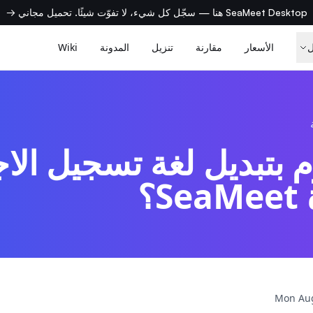
SeaMeet Desktop هنا — سجّل كل شيء، لا تفوّت شيئًا. تحميل مجاني →
الأسعار
مقارنة
تنزيل
المدونة
Wiki
 بتبديل لغة تسجيل الاج
؟
Mon Aug