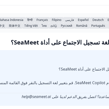
E
Deutsch
Español
فارسی
Filipino
Français
हिन्दी
Bahasa Indonesia
中文
简体中文
Tiếng Việt
ไทย
தமிழ்
Русский
Română
Português
تسجيل الاجتماع على أداة SeaMeet؟
تماع على أداة SeaMeet؟
ابدأ تسجيل اجتماع باستخدام SeaMeet Copilot. قم بتغيير لغة التسجيل بالنقر فوق ا
ساعدة؟ اتصل بفريق الدعم لدينا على
help@seameet.ai