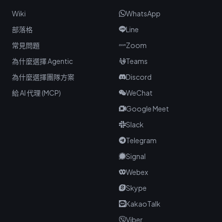
Wiki
WhatsApp
部落格
Line
常見問題
Zoom
為什麼選擇 Agentic
Teams
為什麼選擇團隊方案
Discord
給 AI 代理 (MCP)
WeChat
Google Meet
Slack
Telegram
Signal
Webex
Skype
KakaoTalk
Viber