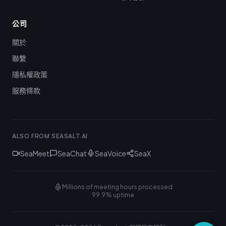
公司
關於
聯繫
隱私權政策
服務條款
ALSO FROM SEASALT.AI
SeaMeet
SeaChat
SeaVoice
SeaX
Millions of meeting hours processed
99.9% uptime