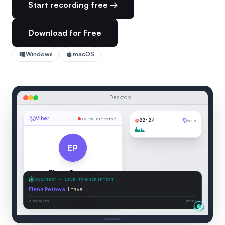
Start recording free →
Download for Free
Windows
macOS
Desktop
Viber
Sales Director
00:05
Viber
EP
Elena Petrova
SEAMEET — LIVE TRANSCRIPTION
Sales Director
Elena Petrova
:
I have the updated prop
Connected
2 speakers
00:05