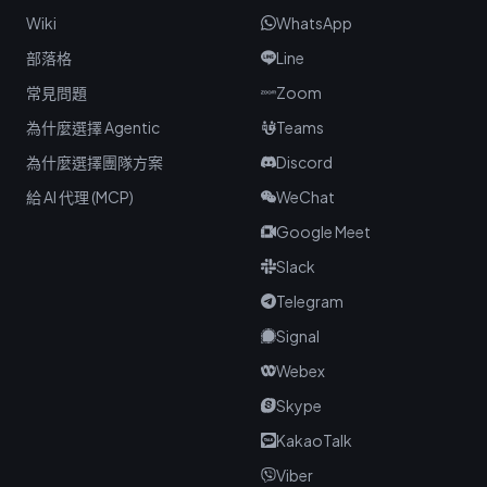
Wiki
WhatsApp
部落格
Line
常見問題
Zoom
為什麼選擇 Agentic
Teams
為什麼選擇團隊方案
Discord
給 AI 代理 (MCP)
WeChat
Google Meet
Slack
Telegram
Signal
Webex
Skype
KakaoTalk
Viber