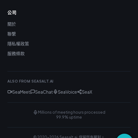
公司
關於
聯繫
隱私權政策
服務條款
ALSO FROM SEASALT.AI
SeaMeet
SeaChat
SeaVoice
SeaX
Millions of meeting hours processed
99.9% uptime
© 2020-
2026
Seasalt.ai.
保留所有權利。