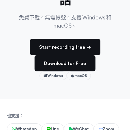
話
免費下載。無需帳號。支援 Windows 和
macOS。
Start recording free →
Download for Free
Windows
macOS
也支援：
WhatsApp
Line
WeChat
Zoom