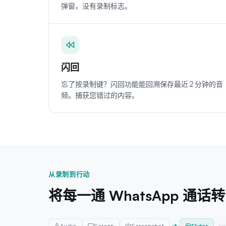
弹窗，没有录制标志。
闪回
忘了按录制键？闪回功能能回溯保存最近 2 分钟的音
频。捕获您错过的内容。
从录制到行动
将每一通 WhatsApp 通话
Audio
Screen
Screenshot
Slides
Em