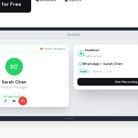
 for Free
Desktop
Product Manager
00:04
SC
Sarah Chen
Product Manager
SCRIPTION
Connected