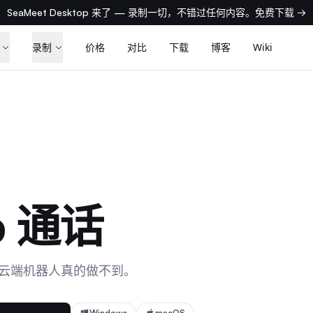
SeaMeet Desktop 来了 — 录制一切，不错过任何内容。免费下载 →
录制
价格
对比
下载
博客
Wiki
p 通话
法。云端机器人真的做不到。
Windows
macOS