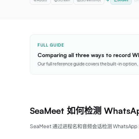
FULL GUIDE
Comparing all three ways to record 
Our full reference guide covers the built-in option,
SeaMeet 如何检测 WhatsA
SeaMeet 通过进程名和音频会话检测 WhatsAp