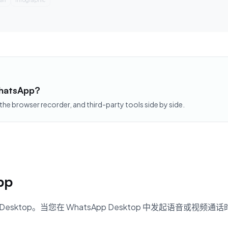
WhatsApp?
 the browser recorder, and third-party tools side by side.
pp
p Desktop。当您在 WhatsApp Desktop 中发起语音或