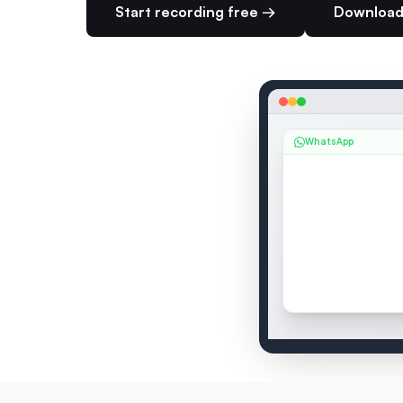
Start recording free →
Download
WhatsApp
SEAMEET — LIVE TRAN
Sarah Chen
:
I want
2 speakers