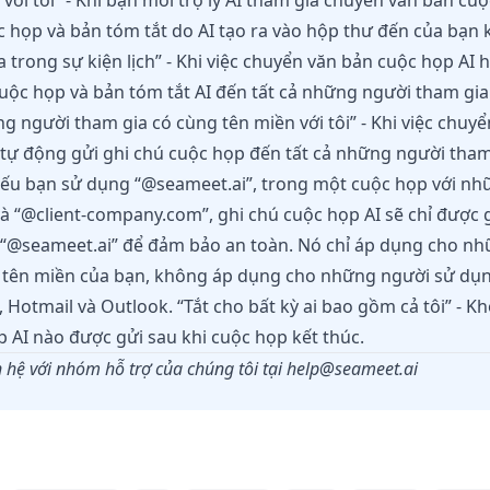
 với tôi” - Khi bạn mời trợ lý AI tham gia chuyển văn bản cu
 họp và bản tóm tắt do AI tạo ra vào hộp thư đến của bạn k
a trong sự kiện lịch” - Khi việc chuyển văn bản cuộc họp AI 
cuộc họp và bản tóm tắt AI đến tất cả những người tham g
ững người tham gia có cùng tên miền với tôi” - Khi việc chuy
ẽ tự động gửi ghi chú cuộc họp đến tất cả những người tha
, nếu bạn sử dụng “@seameet.ai”, trong một cuộc họp với n
à “@client-company.com”, ghi chú cuộc họp AI sẽ chỉ được
 “@seameet.ai” để đảm bảo an toàn. Nó chỉ áp dụng cho nhữ
sẻ tên miền của bạn, không áp dụng cho những người sử dụ
Hotmail và Outlook. “Tắt cho bất kỳ ai bao gồm cả tôi” - K
 AI nào được gửi sau khi cuộc họp kết thúc.
 hệ với nhóm hỗ trợ của chúng tôi tại
help@seameet.ai