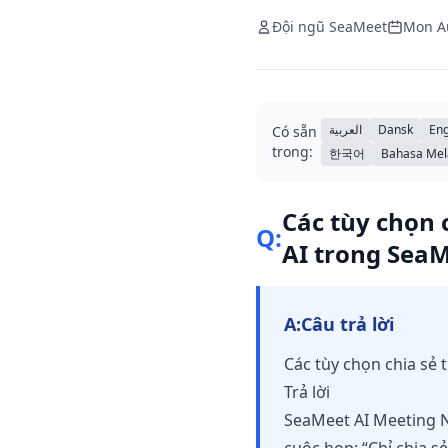
Đội ngũ SeaMeet
Mon A
العربية
Dansk
Eng
Có sẵn
trong:
한국어
Bahasa Mel
Các tùy chọn 
Q:
AI trong Sea
A:
Câu trả lời
Các tùy chọn chia sẻ
Trả lời
SeaMeet AI Meeting No