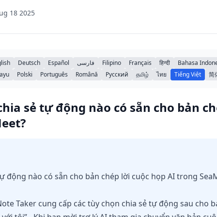
ug 18 2025
lish
Deutsch
Español
فارسی
Filipino
Français
हिन्दी
Bahasa Indone
ayu
Polski
Português
Română
Русский
தமிழ்
ไทย
Tiếng Việt
简
chia sẻ tự động nào có sẵn cho bản ch
Meet?
 tự động nào có sẵn cho bản chép lời cuộc họp AI trong Sea
te Taker cung cấp các tùy chọn chia sẻ tự động sau cho bả