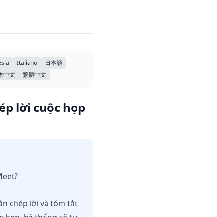
sia
Italiano
日本語
体中文
繁體中文
ép lời cuộc họp
Meet?
n chép lời và tóm tắt