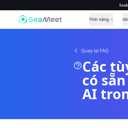
SeaM
Tính năng
Gh
Quay lại FAQ
Các tù
có sẵn
AI tro