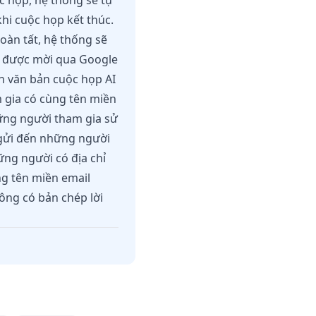
ộc họp, hệ thống sẽ tự
hi cuộc họp kết thúc.
hoàn tất, hệ thống sẽ
ia được mời qua Google
ển văn bản cuộc họp AI
m gia có cùng tên miền
hững người tham gia sử
 gửi đến những người
ng người có địa chỉ
ng tên miền email
hông có bản chép lời