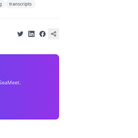
g
transcripts
 SeaMeet.