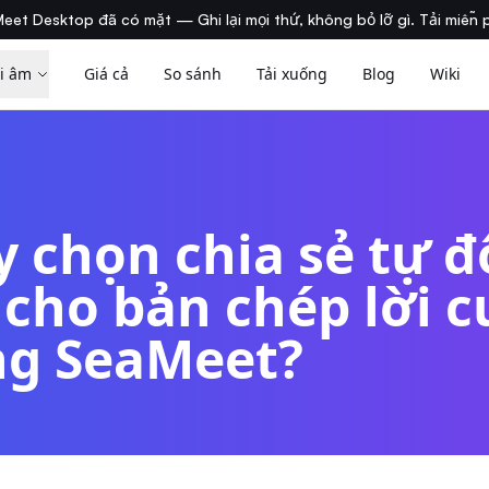
eet Desktop đã có mặt — Ghi lại mọi thứ, không bỏ lỡ gì. Tải miễn 
i âm
Giá cả
So sánh
Tải xuống
Blog
Wiki
y chọn chia sẻ tự 
 cho bản chép lời 
ng SeaMeet?