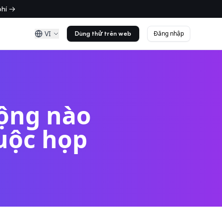
phí →
VI
Đăng nhập
Dùng thử trên web
động nào
cuộc họp