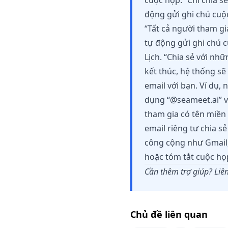
cuộc họp: “Chỉ chia sẻ
động gửi ghi chú cuộc
“Tất cả người tham gi
tự động gửi ghi chú 
Lịch. “Chia sẻ với nh
kết thúc, hệ thống s
email với bạn. Ví dụ
dụng “@seameet.ai” v
tham gia có tên miền
email riêng tư chia 
công cộng như Gmail, 
hoặc tóm tắt cuộc họp
Cần thêm trợ giúp? Liên
Chủ đề liên quan