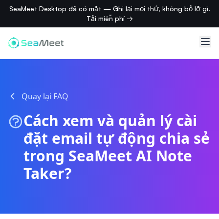
SeaMeet Desktop đã có mặt — Ghi lại mọi thứ, không bỏ lỡ gì.
Tải miễn phí →
Quay lại FAQ
Cách xem và quản lý cài
đặt email tự động chia sẻ
trong SeaMeet AI Note
Taker?