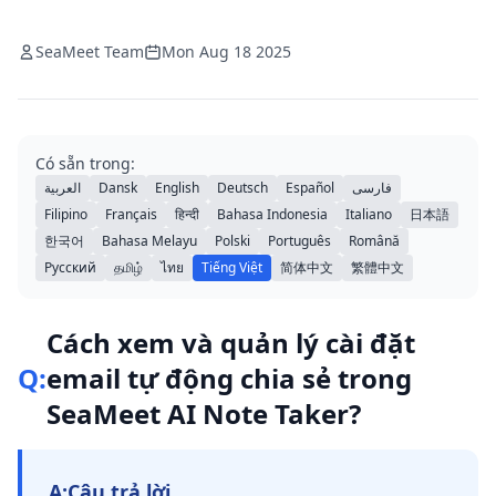
SeaMeet Team
Mon Aug 18 2025
Có sẵn trong:
العربية
Dansk
English
Deutsch
Español
فارسی
Filipino
Français
हिन्दी
Bahasa Indonesia
Italiano
日本語
한국어
Bahasa Melayu
Polski
Português
Română
Русский
தமிழ்
ไทย
Tiếng Việt
简体中文
繁體中文
Cách xem và quản lý cài đặt
Q:
email tự động chia sẻ trong
SeaMeet AI Note Taker?
A:
Câu trả lời