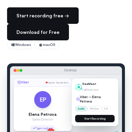
Start recording free →
Download for Free
Windows
macOS
Desktop
Viber
Sales Director
00:04
Viber
EP
Elena Petrova
SEAMEET — LIVE TRANSCRIPTION
Sales Director
Elena Petrova
:
I have th
Connected
2 speakers
00:04