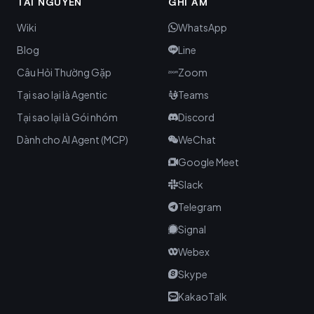
TÀI NGUYÊN
GHI ÂM
Wiki
WhatsApp
Blog
Line
Câu Hỏi Thường Gặp
Zoom
Tại sao lại là Agentic
Teams
Tại sao lại là Gói nhóm
Discord
Dành cho AI Agent (MCP)
WeChat
Google Meet
Slack
Telegram
Signal
Webex
Skype
KakaoTalk