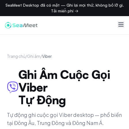
SeaMeet Desktop đã có mặt — Ghi lại mọi thứ, không bỏ lỡ gì.
Tải miễn phí →
Trang chủ
/
Ghi âm
/
Viber
Ghi Âm Cuộc Gọi
Viber
Tự Động
Tự động ghi cuộc gọi Viber desktop — phổ biến
tại Đông Âu, Trung Đông và Đông Nam Á.