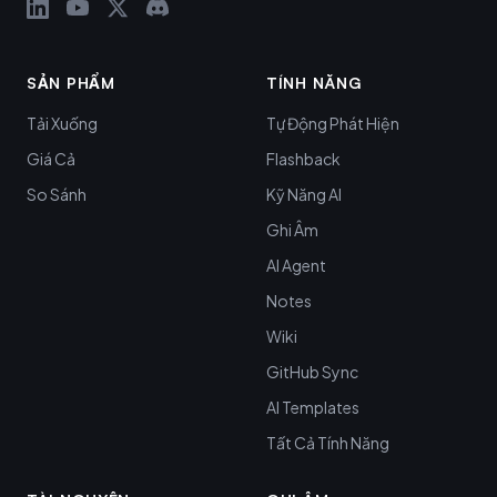
SẢN PHẨM
TÍNH NĂNG
Tải Xuống
Tự Động Phát Hiện
Giá Cả
Flashback
So Sánh
Kỹ Năng AI
Ghi Âm
AI Agent
Notes
Wiki
GitHub Sync
AI Templates
Tất Cả Tính Năng