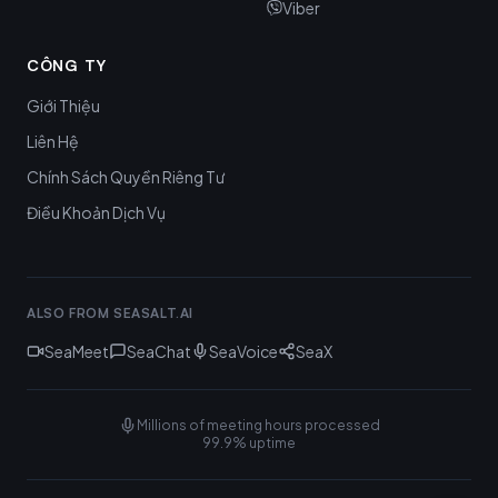
Viber
CÔNG TY
Giới Thiệu
Liên Hệ
Chính Sách Quyền Riêng Tư
Điều Khoản Dịch Vụ
ALSO FROM SEASALT.AI
SeaMeet
SeaChat
SeaVoice
SeaX
Millions of meeting hours processed
99.9% uptime