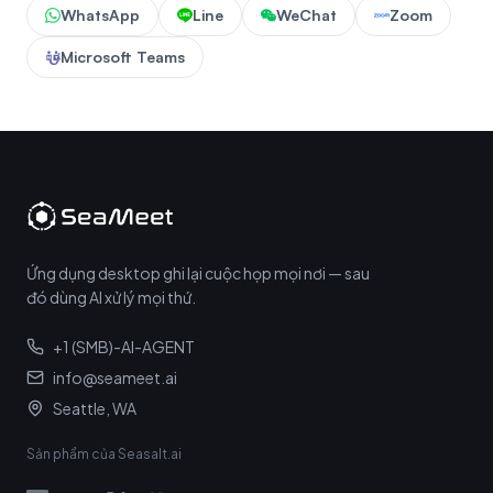
WhatsApp
Line
WeChat
Zoom
Microsoft Teams
Ứng dụng desktop ghi lại cuộc họp mọi nơi — sau
đó dùng AI xử lý mọi thứ.
+1 (SMB)-AI-AGENT
info@seameet.ai
Seattle, WA
Sản phẩm của Seasalt.ai