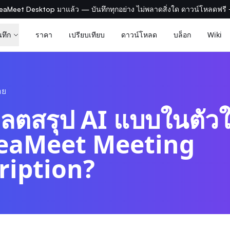
eaMeet Desktop มาแล้ว — บันทึกทุกอย่าง ไม่พลาดสิ่งใด ดาวน์โหลดฟรี
นทึก
ราคา
เปรียบเทียบ
ดาวน์โหลด
บล็อก
Wiki
อย
ลตสรุป AI แบบในตัวใด
SeaMeet Meeting
ription?