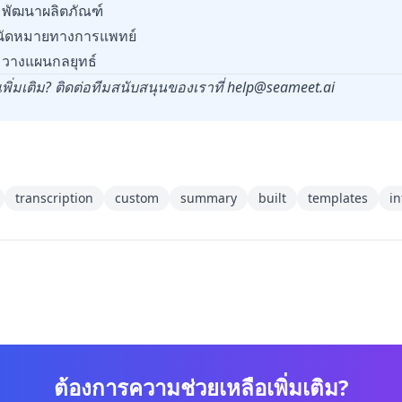
มพัฒนาผลิตภัณฑ์
รนัดหมายทางการแพทย์
มวางแผนกลยุทธ์
ิ่มเติม? ติดต่อทีมสนับสนุนของเราที่
help@seameet.ai
transcription
custom
summary
built
templates
in
ต้องการความช่วยเหลือเพิ่มเติม?