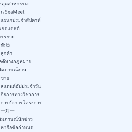
ะอุตสาหกรรม:
รฐาน SeaMeet
มแผนกประจำสัปดาห์
กพอดแคสต์
บรรยาย
ุม全员
ลูกค้า
มคดีทางกฎหมาย
สัมภาษณ์งาน
มขาย
สแตนด์อัปประจำวัน
มกิจการทางวิชาการ
มการจัดการโครงการ
ชุม一对一
สัมภาษณ์นักข่าว
มหารือข้อกำหนด