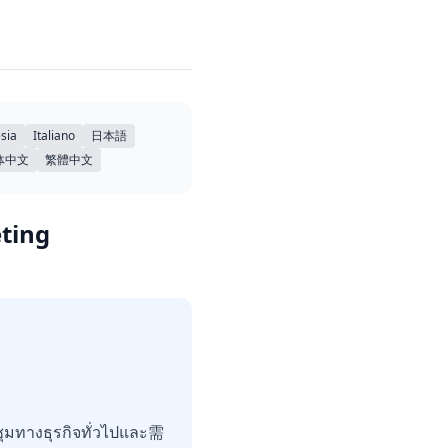
sia
Italiano
日本語
体中文
繁體中文
eting
ุมทางธุรกิจทั่วไปและ需