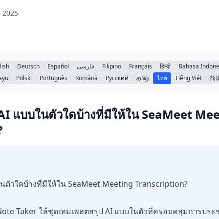
 2025
lish
Deutsch
Español
فارسی
Filipino
Français
हिन्दी
Bahasa Indone
ayu
Polski
Português
Română
Русский
தமிழ்
ไทย
Tiếng Việt
简
AI แบบในตัวใดบ้างที่มีให้ใน SeaMeet Me
?
นตัวใดบ้างที่มีให้ใน SeaMeet Meeting Transcription?
ote Taker ให้ชุดเทมเพลตสรุป AI แบบในตัวที่ครอบคลุมการประช