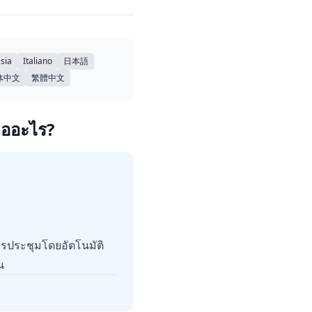
sia
Italiano
日本語
体中文
繁體中文
ืออะไร?
ประชุมโดยอัตโนมัติ
น