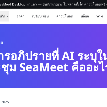
eaMeet Desktop มาแล้ว — บันทึกทุกอย่าง ไม่พลาดสิ่งใด ดาวน์โหลดฟรี
นทึก
ราคา
เปรียบเทียบ
ดาวน์โหลด
บล็อก
Wiki
อย
ารอภิปรายที่ AI ระบุใ
ชุม SeaMeet คืออะไ
 2025