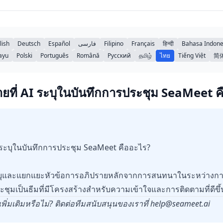
lish
Deutsch
Español
فارسی
Filipino
Français
हिन्दी
Bahasa Indone
ayu
Polski
Português
Română
Русский
தமிழ்
ไทย
Tiếng Việt
简
ายที่ AI ระบุในบันทึกการประชุม SeaMeet ค
I ระบุในบันทึกการประชุม SeaMeet คืออะไร?
บุและแยกแยะหัวข้อการอภิปรายหลักจากการสนทนาในระหว่างการ
ะชุมเป็นธีมที่มีโครงสร้างสำหรับความเข้าใจและการติดตามที่ดีขึ้
ิ่มเติมหรือไม่? ติดต่อทีมสนับสนุนของเราที่
help@seameet.ai