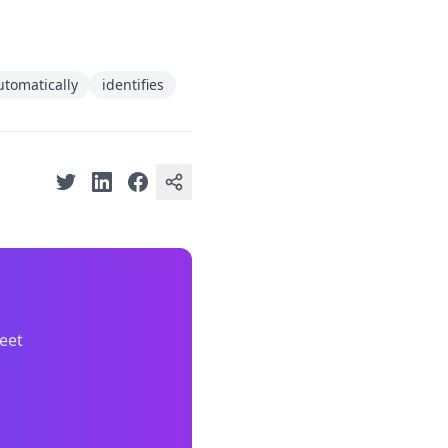
utomatically
identifies
eet