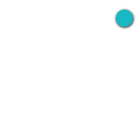
บันทึก
บริษัท
WhatsApp
เกี่ยวกับ
Line
ติดต่อ
ย
Zoom
นโยบายความเป็น
ส่วนตัว
tic
Teams
ข้อกำหนดการให้
ีม
Discord