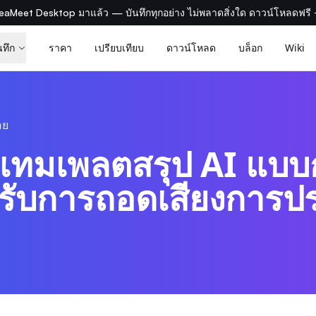
eaMeet Desktop มาแล้ว — บันทึกทุกอย่าง ไม่พลาดสิ่งใด ดาวน์โหลดฟรี
นทึก
ราคา
เปรียบเทียบ
ดาวน์โหลด
บล็อก
Wiki
อย
งเทมเพลตสรุป AI แบ
รับการถอดเสียงการปร