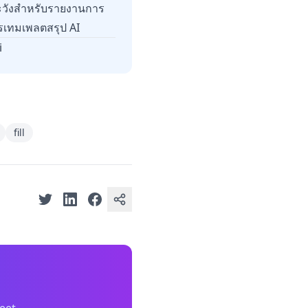
วังสำหรับรายงานการ
การเทมเพลตสรุป AI
i
fill