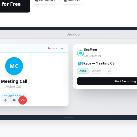
for Free
Desktop
Voice Call
SeaMeet
Call Detected
Skype
—
Meeting Call
MC
Audio
Window
Full
Meeting Call
Start Recording
Voice Call
Connected