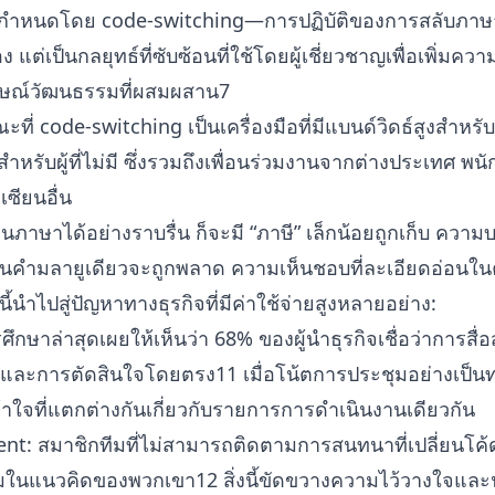
ูกกำหนดโดย code-switching—การปฏิบัติของการสลับภ
 แต่เป็นกลยุทธ์ที่ซับซ้อนที่ใช้โดยผู้เชี่ยวชาญเพื่อเพิ่มค
กษณ์วัฒนธรรมที่ผสมผสาน7
ขณะที่ code-switching เป็นเครื่องมือที่มีแบนด์วิดธ์สูงสำหร
ำหรับผู้ที่ไม่มี ซึ่งรวมถึงเพื่อนร่วมงานจากต่างประเทศ พน
ซียนอื่น
่ยนภาษาได้อย่างราบรื่น ก็จะมี “ภาษี” เล็กน้อยถูกเก็บ ควา
ในคำมลายูเดียวจะถูกพลาด ความเห็นชอบที่ละเอียดอ่อนในค
งนี้นำไปสู่ปัญหาทางธุรกิจที่มีค่าใช้จ่ายสูงหลายอย่าง:
กษาล่าสุดเผยให้เห็นว่า 68% ของผู้นำธุรกิจเชื่อว่าการสื
และการตัดสินใจโดยตรง11 เมื่อโน้ตการประชุมอย่างเป็
ใจที่แตกต่างกันเกี่ยวกับรายการการดำเนินงานเดียวกัน
nt: สมาชิกทีมที่ไม่สามารถติดตามการสนทนาที่เปลี่ยนโค้ดไ
่วมในแนวคิดของพวกเขา12 สิ่งนี้ขัดขวางความไว้วางใจแ