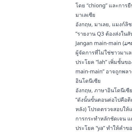
โดย “chiong” และการยื
มาเลเซีย
อังกฤษ, มาเลย, แมงก์ลิช
”รายงาน Q3 ต้องส่งในสั
Jangan main-main (ມາເລ
ผู้จัดการที่ไม่ใช่ชาวมา
ประโยค “lah” เพิ่มชั้น
main-main” อาจถูกพลา
อินโดนีเซีย
อังกฤษ, ภาษาอินโดนีเซี
”ดังนั้นขั้นตอนต่อไปคือ
หลัง) โปรดตรวจสอบให้แน่
การกระทำหลักชัดเจน แต่เว
ประโยค “ya” ทำให้คำขออ