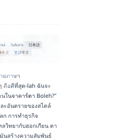
sia
Italiano
日本語
体中文
繁體中文
หลายภาษา
คือดีที่สุด-lah ฉันจะ
านในจาคาร์ตา Boleh?”
ังและอันตรายของสไตล์
โลก การทำธุรกิจ
ลวิทยากับฮอกเกียน ตา
มันสร้างความสัมพันธ์