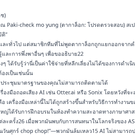
ิช)
าณ Paki-check mo yung (ตากาล็อก: โปรดตรวจสอบ) สเปรด
ติ”
ละทั่วไป แต่สมาชิกทีมที่ไม่พูดตากาล็อกถูกแยกออกจากคำส
ู้และการพึ่งพาอื่นๆ เพื่อขออธิบาย22
ๆ ได้รับรู้ว่านี่เป็นค่าใช้จ่ายที่หลีกเลี่ยงไม่ได้ของการดำ
้องเป็นเช่นนั้น
การประชุมมาตรฐานของคุณไม่สามารถติดตามได้
ื่องมือถอดเสียง AI เช่น Otter.ai หรือ Sonix โดยหวังที่จะส
อ เครื่องมือเหล่านี้ไม่ได้ถูกสร้างขึ้นสำหรับวิธีการทำงา
วนใหญ่ได้รับการฝึกอบรมในห้องทำความสะอาดทางภาษาศาส
แต่ละครั้ง26 เมื่อพวกมันพบกับการสนทนาในโลกจริงของ A
นวันศุกร์ chop chop!”—พวกมันล้มเหลว15 AI ไม่สามารถ