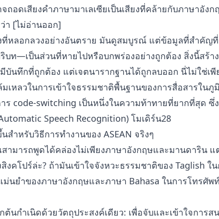
อดเสียงคำภาษามาเลเซียเป็นเสียงที่คล้ายกับภาษาอังกฤษ
ว่า [ไม่อ่านออก]
ยงที่หลอกลวงอย่างอันตราย มันดูสมบูรณ์ แต่ข้อมูลที่สำคั
ริบท—เป็นส่วนที่หายไปหรือบกพร่องอย่างถูกต้อง สิ่งนี้สร
ุณมีบันทึกที่ถูกต้อง แต่เจตนารากฐานได้ถูกลบออก นี่ไม่ใช่
ล้มเหลวในการเข้าใจธรรมชาติพื้นฐานของการสื่อสารในภูม
าร code-switching เป็นหนึ่งในความท้าทายที่ยากที่สุด ซึ่ง
Automatic Speech Recognition) โมเดิร์น28
ึ้นสำหรับวิธีการทำงานของ ASEAN จริงๆ
ณสามารถพูดได้คล่องไม่เพียงภาษาอังกฤษและมานดาริน แต่ย
งสิงคโปร์ล่ะ? ถ้ามันเข้าใจจังหวะธรรมชาติของ Taglish 
ม่นยำของภาษาอังกฤษและภาษา Bahasa ในการโทรศัพท์กับ
กต้นกำเนิดด้วยวัตถุประสงค์เดียว: เพื่อจับและเข้าใจการส