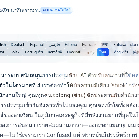
5
1 นาทีในการอ่าน
AI และเทคโนโลยี
lish
Deutsch
Español
فارسی
Filipino
Français
हिन्दी
Bahasa Indone
ayu
Polski
Português
Română
Русский
தமிழ்
ไทย
Tiếng Việt
简
น: ระบบสนับสนุนการประชุมด้วย AI สำหรับคนงานที่ใช้
วในไตรมาสที่ 4 เราต้องทำให้ข้อความมีเสียง ‘shiok’ จริงๆ 
กงานใหญ่ คุณทุกคน tolong (ช่วย) จัดประสานกับสำนักง
การประชุมเช้าวันอังคารทั่วไปของคุณ คุณจะเข้าใจทั้งพล
ษณ์ของอาเซียน ในภูมิภาคเศรษฐกิจที่มีพลังงานมากที่สุดใน
็วของการสนทนา เราผสมผสานภาษา—อังกฤษกับมลายู มณฑ
ค—ไม่ใช่เพราะเรา Confused แต่เพราะมันมีประสิทธิภาพ 