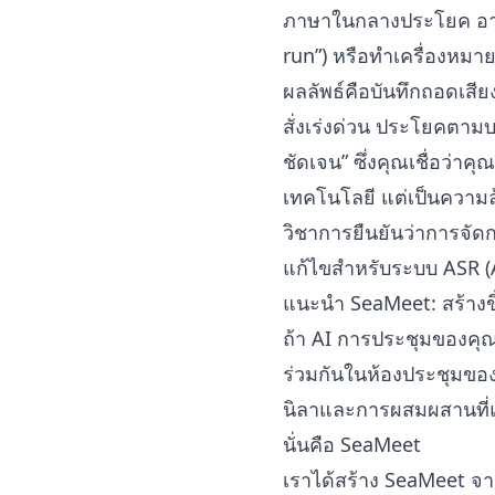
ภาษาในกลางประโยค อาจถ
run”) หรือทำเครื่องหมาย
ผลลัพธ์คือบันทึกถอดเสี
สั่งเร่งด่วน ประโยคตามบ
ชัดเจน” ซึ่งคุณเชื่อว่าค
เทคโนโลยี แต่เป็นความ
วิชาการยืนยันว่าการจัดก
แก้ไขสำหรับระบบ ASR (
แนะนำ SeaMeet: สร้างข
ถ้า AI การประชุมของคุ
ร่วมกันในห้องประชุมขอ
นิลาและการผสมผสานที่แ
นั่นคือ SeaMeet
เราได้สร้าง SeaMeet จา