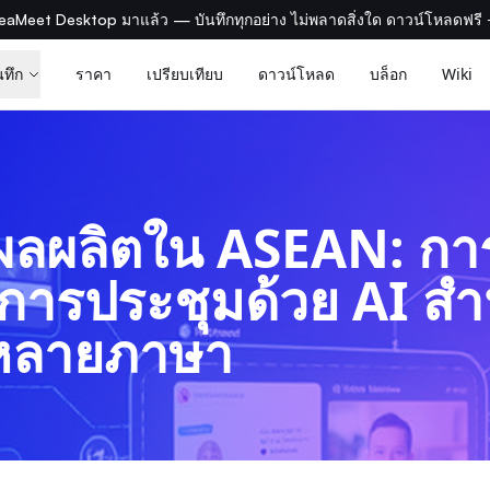
eaMeet Desktop มาแล้ว — บันทึกทุกอย่าง ไม่พลาดสิ่งใด ดาวน์โหลดฟรี
นทึก
ราคา
เปรียบเทียบ
ดาวน์โหลด
บล็อก
Wiki
ผลผลิตใน ASEAN: กา
การประชุมด้วย AI ส
้หลายภาษา