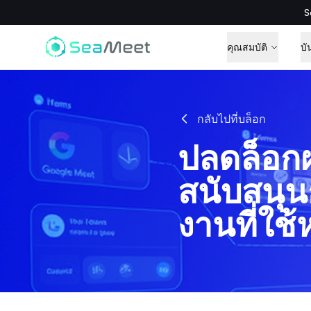
S
คุณสมบัติ
บั
กลับไปที่บล็อก
ปลดล็อก
สนับสนุน
งานที่ใช