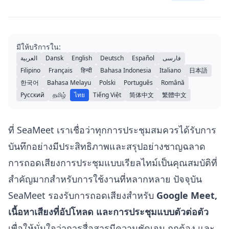
มีให้บริการใน:
العربية
Dansk
English
Deutsch
Español
فارسی
Filipino
Français
हिन्दी
Bahasa Indonesia
Italiano
日本語
한국어
Bahasa Melayu
Polski
Português
Română
Русский
தமிழ்
ไทย
Tiếng Việt
简体中文
繁體中文
ที่ SeaMeet เราเชื่อว่าทุกการประชุมสมควรได้รับการ
บันทึกอย่างมีประสิทธิภาพและสรุปอย่างชาญฉลาด
การถอดเสียงการประชุมแบบเรียลไทม์เป็นคุณสมบัติที่
สำคัญมากสำหรับการใช้งานที่หลากหลาย ปัจจุบัน
SeaMeet รองรับการถอดเสียงสำหรับ
Google Meet,
เนื้อหาเสียงที่อัปโหลด และการประชุมแบบตัวต่อตัว
เพื่อให้มั่นใจว่าการสื่อสารมีความชัดเจน ถูกต้อง และ