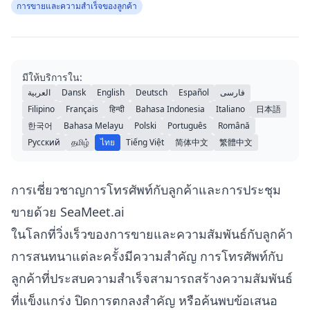
การขายและความสำเร็จของลูกค้า
มีให้บริการใน:
العربية
Dansk
English
Deutsch
Español
فارسی
Filipino
Français
हिन्दी
Bahasa Indonesia
Italiano
日本語
한국어
Bahasa Melayu
Polski
Português
Română
Русский
தமிழ்
ไทย
Tiếng Việt
简体中文
繁體中文
การเชี่ยวชาญการโทรศัพท์กับลูกค้าและการประชุม
ขายด้วย SeaMeet.ai
ในโลกที่วิ่งเร็วของการขายและความสัมพันธ์กับลูกค้า
การสนทนาแต่ละครั้งมีความสำคัญ การโทรศัพท์กับ
ลูกค้าที่ประสบความสำเร็จสามารถสร้างความสัมพันธ์
ที่แข็งแกร่ง ปิดการตกลงสำคัญ หรือค้นพบข้อเสนอ