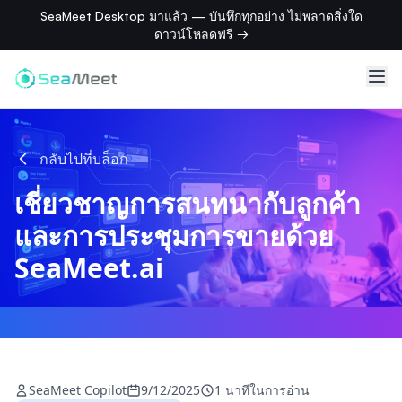
SeaMeet Desktop มาแล้ว — บันทึกทุกอย่าง ไม่พลาดสิ่งใด
ดาวน์โหลดฟรี →
กลับไปที่บล็อก
เชี่ยวชาญการสนทนากับลูกค้า
และการประชุมการขายด้วย
SeaMeet.ai
SeaMeet Copilot
9/12/2025
1 นาทีในการอ่าน