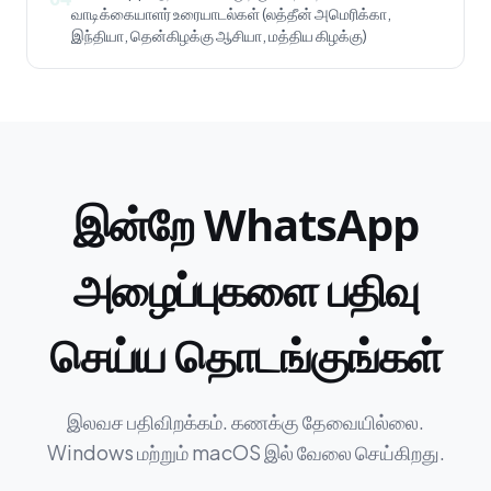
வாடிக்கையாளர் உரையாடல்கள் (லத்தீன் அமெரிக்கா,
இந்தியா, தென்கிழக்கு ஆசியா, மத்திய கிழக்கு)
இன்றே WhatsApp
அழைப்புகளை பதிவு
செய்ய தொடங்குங்கள்
இலவச பதிவிறக்கம். கணக்கு தேவையில்லை.
Windows மற்றும் macOS இல் வேலை செய்கிறது.