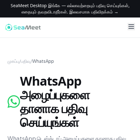
SeaMeet Desktop இங்கே — எல்லாவற்றையும் பதிவு செய்யுங்கள்,
எதையும் தவறவிடாதீர்கள். இலவசமாக பதிவிறக்கம் →
முகப்பு
/
பதிவு
/
WhatsApp
WhatsApp
அழைப்புகளை
தானாக பதிவு
செய்யுங்கள்
WhatsApp டெஸ்க்டாப் அழைப்புகளை தானாக பதிவு