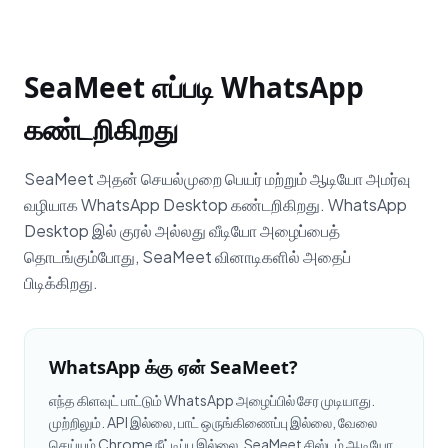
SeaMeet எப்படி WhatsApp
கண்டறிகிறது
SeaMeet அதன் செயல்முறை பெயர் மற்றும் ஆடியோ அமர்வு
வழியாக WhatsApp Desktop கண்டறிகிறது. WhatsApp
Desktop இல் குரல் அல்லது வீடியோ அழைப்பைத்
தொடங்கும்போது, SeaMeet வினாடிகளில் அதைப்
பிடிக்கிறது.
WhatsApp க்கு ஏன் SeaMeet?
எந்த கிளவுட் பாட்டும் WhatsApp அழைப்பில் சேர முடியாது.
முற்றிலும். API இல்லை, பாட் ஒருங்கிணைப்பு இல்லை, வேலை
செய்யும் Chrome நீட்டிப்பு இல்லை. SeaMeet சிஸ்டம் ஆடியோ