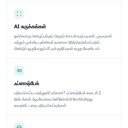
AI சுருக்கங்கள்
ஒவ்வொரு அழைப்புக்குப் பிறகும் செயல் உருப்படிகள், முடிவுகள்
மற்றும் முக்கிய புள்ளிகள் தானாக பிரித்தெடுக்கப்படும்.
மீண்டும் ஒருபோதும் மீட்டிங் குறிப்புகள் எழுத வேண்டாம்.
ஃப்ளாஷ்பேக்
பதிவு செய்ய மறந்துவிட்டீர்களா? ஃப்ளாஷ்பேக் கடைசி 2
நிமிடங்கள் ஆடியோவை பின்னோக்கி சேமிக்கிறது.
தவறவிட்டதை பதிவு செய்யுங்கள்.