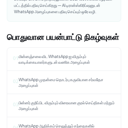
மட்டத்தில் பதிவு செய்கிறது — AI டிரான்ஸ்கிரிப்ஷனுடன்
WhatsApp அழைப்புகளை பதிவு செய்யும் ஒரே வழி.
பொதுவான பயன்பாட்டு நிகழ்வுகள்
மின்னஞ்சலை விட WhatsApp ஐ விரும்பும்
01
வாடிக்கையாளர்களுடன் வணிக அழைப்புகள்
WhatsApp முதன்மை தொடர்பு கருவியான சர்வதேச
02
அழைப்புகள்
பின்னர் குறிப்பிட விரும்பும் விரைவான குரல் செய்திகள் மற்றும்
03
அழைப்புகள்
WhatsApp ஆதிக்கம் செலுத்தும் சந்தைகளில்
04