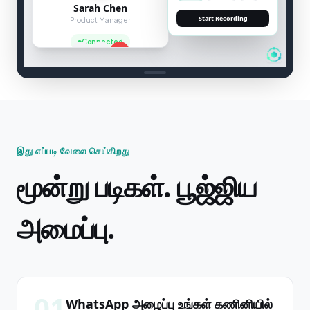
Sarah Chen
SEAMEET — LIVE TRANSCRIPTION
Product Manager
Sarah Chen
:
I
Connected
2 speakers
00:04
இது எப்படி வேலை செய்கிறது
மூன்று படிகள். பூஜ்ஜிய
அமைப்பு.
01
WhatsApp அழைப்பு உங்கள் கணினியில்