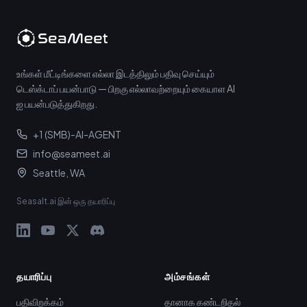
உங்கள் மீட்டிங்களை எல்லா இடத்திலும் பதிவு செய்யும்
டெஸ்க்டாப் பயன்பாடு — பிறகு எல்லாவற்றையும் கையாள AI
ஐ பயன்படுத்துகிறது.
+1 (SMB)-AI-AGENT
info@seameet.ai
Seattle, WA
Seasalt.ai இன் ஒரு தயாரிப்பு
தயாரிப்பு
அம்சங்கள்
பதிவிறக்கம்
தானாக கண்டறிதல்