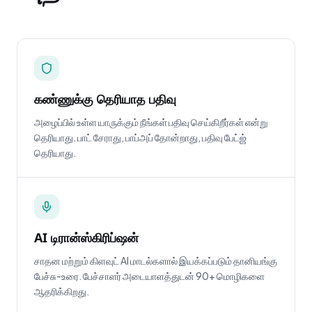
கண்ணுக்கு தெரியாத பதிவு
அழைப்பில் உள்ள யாருக்கும் நீங்கள் பதிவு செய்கிறீர்கள் என்று
தெரியாது. பாட் சேராது, பாப்அப் தோன்றாது, பதிவு பேட்ஜ்
தெரியாது.
AI டிரான்ஸ்கிரிப்ஷன்
சாதன மற்றும் கிளவுட் AI மாடல்களால் இயக்கப்படும் தானியங்கு
பேச்சு-உரை. பேச்சாளர் அடையாளத்துடன் 90+ மொழிகளை
ஆதரிக்கிறது.