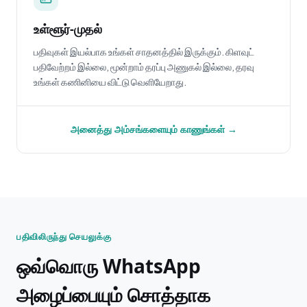
உள்ளூர்-முதல்
பதிவுகள் இயல்பாக உங்கள் சாதனத்தில் இருக்கும். கிளவுட்
பதிவேற்றம் இல்லை, மூன்றாம் தரப்பு அணுகல் இல்லை, தரவு
உங்கள் கணினியை விட்டு வெளியேறாது.
அனைத்து அம்சங்களையும் காணுங்கள் →
பதிவிலிருந்து செயலுக்கு
ஒவ்வொரு WhatsApp
அழைப்பையும் சொத்தாக