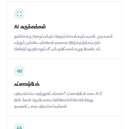
AI சுருக்கங்கள்
ஒவ்வொரு அழைப்புக்குப் பிறகும் செயல் உருப்படிகள், முடிவுகள்
மற்றும் முக்கிய புள்ளிகள் தானாக பிரித்தெடுக்கப்படும்.
மீண்டும் ஒருபோதும் மீட்டிங் குறிப்புகள் எழுத வேண்டாம்.
ஃப்ளாஷ்பேக்
பதிவு செய்ய மறந்துவிட்டீர்களா? ஃப்ளாஷ்பேக் கடைசி 2
நிமிடங்கள் ஆடியோவை பின்னோக்கி சேமிக்கிறது.
தவறவிட்டதை பதிவு செய்யுங்கள்.