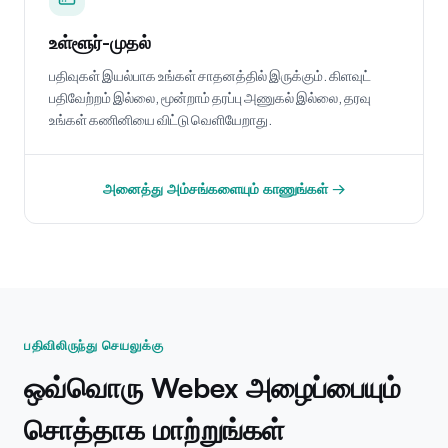
உள்ளூர்-முதல்
பதிவுகள் இயல்பாக உங்கள் சாதனத்தில் இருக்கும். கிளவுட்
பதிவேற்றம் இல்லை, மூன்றாம் தரப்பு அணுகல் இல்லை, தரவு
உங்கள் கணினியை விட்டு வெளியேறாது.
அனைத்து அம்சங்களையும் காணுங்கள் →
பதிவிலிருந்து செயலுக்கு
ஒவ்வொரு Webex அழைப்பையும்
சொத்தாக மாற்றுங்கள்