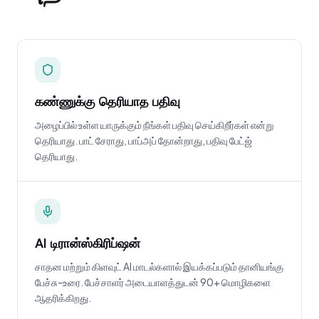
கண்ணுக்கு தெரியாத பதிவு
அழைப்பில் உள்ள யாருக்கும் நீங்கள் பதிவு செய்கிறீர்கள் என்று
தெரியாது. பாட் சேராது, பாப்அப் தோன்றாது, பதிவு பேட்ஜ்
தெரியாது.
AI டிரான்ஸ்கிரிப்ஷன்
சாதன மற்றும் கிளவுட் AI மாடல்களால் இயக்கப்படும் தானியங்கு
பேச்சு-உரை. பேச்சாளர் அடையாளத்துடன் 90+ மொழிகளை
ஆதரிக்கிறது.