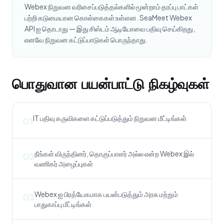
Webex நிறுவன வரிசைப்படுத்தல்களில் மூன்றாம் தரப்பு பாட்கள்
பற்றி கடுமையான கொள்கைகள் உள்ளன. SeaMeet Webex
API ஐ தொடாது — இது சிஸ்டம் ஆடியோவை பதிவு செய்கிறது,
எனவே நிறுவன கட்டுப்பாடுகள் பொருந்தாது.
பொதுவான பயன்பாட்டு நிகழ்வுகள்
IT பதிவு கருவிகளை கட்டுப்படுத்தும் நிறுவன மீட்டிங்கள்
01
நீங்கள் விருந்தினர், தொகுப்பாளர் அல்ல என்ற Webex இல்
02
வணிகர் அழைப்புகள்
Webex ஐ பிரத்யேகமாக பயன்படுத்தும் அரசு மற்றும்
03
பாதுகாப்பு மீட்டிங்கள்