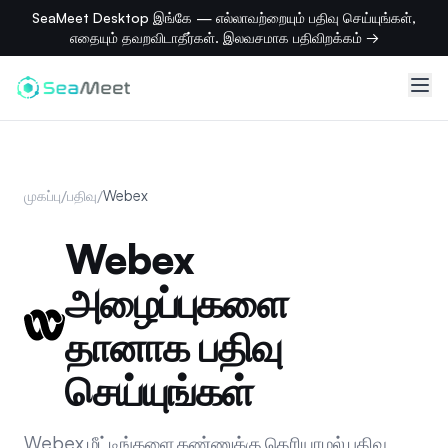
SeaMeet Desktop இங்கே — எல்லாவற்றையும் பதிவு செய்யுங்கள்,
எதையும் தவறவிடாதீர்கள். இலவசமாக பதிவிறக்கம் →
முகப்பு
/
பதிவு
/
Webex
Webex
அழைப்புகளை
தானாக பதிவு
செய்யுங்கள்
Webex மீட்டிங்களை கண்ணுக்கு தெரியாமல் பதிவு