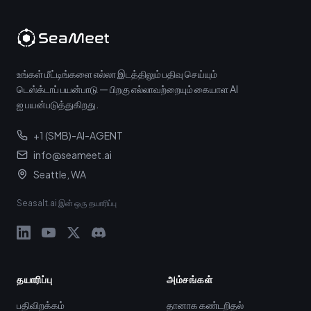
உங்கள் மீட்டிங்களை எல்லா இடத்திலும் பதிவு செய்யும்
டெஸ்க்டாப் பயன்பாடு — பிறகு எல்லாவற்றையும் கையாள AI
ஐ பயன்படுத்துகிறது.
+1 (SMB)-AI-AGENT
info@seameet.ai
Seattle, WA
Seasalt.ai இன் ஒரு தயாரிப்பு
தயாரிப்பு
அம்சங்கள்
பதிவிறக்கம்
தானாக கண்டறிதல்