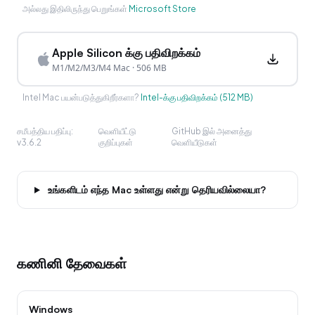
அல்லது இதிலிருந்து பெறுங்கள்
Microsoft Store
Apple Silicon க்கு பதிவிறக்கம்
M1/M2/M3/M4 Mac
·
506 MB
Intel Mac பயன்படுத்துகிறீர்களா?
Intel-க்கு பதிவிறக்கம்
(
512 MB
)
சமீபத்திய பதிப்பு
:
வெளியீட்டு
GitHub இல் அனைத்து
v3.6.2
குறிப்புகள்
வெளியீடுகள்
உங்களிடம் எந்த Mac உள்ளது என்று தெரியவில்லையா?
கணினி தேவைகள்
Windows