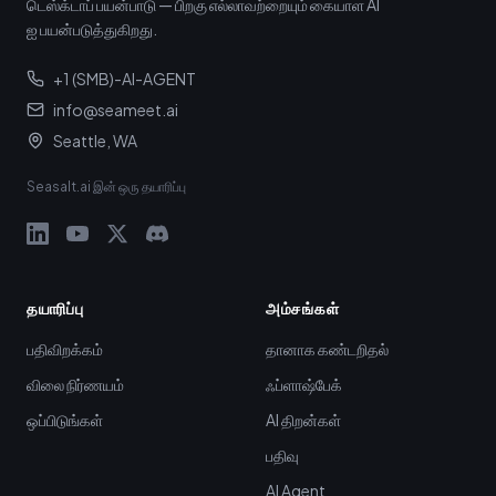
டெஸ்க்டாப் பயன்பாடு — பிறகு எல்லாவற்றையும் கையாள AI
ஐ பயன்படுத்துகிறது.
+1 (SMB)-AI-AGENT
info@seameet.ai
Seattle, WA
Seasalt.ai இன் ஒரு தயாரிப்பு
தயாரிப்பு
அம்சங்கள்
பதிவிறக்கம்
தானாக கண்டறிதல்
விலை நிர்ணயம்
ஃப்ளாஷ்பேக்
ஒப்பிடுங்கள்
AI திறன்கள்
பதிவு
AI Agent