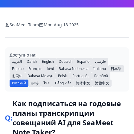
SeaMeet Team
Mon Aug 18 2025
Доступно на:
العربية
Dansk
English
Deutsch
Español
فارسی
Filipino
Français
हिन्दी
Bahasa Indonesia
Italiano
日本語
한국어
Bahasa Melayu
Polski
Português
Română
Русский
தமிழ்
ไทย
Tiếng Việt
简体中文
繁體中文
Как подписаться на годовые
планы транскрипции
Q:
совещаний AI для SeaMeet
Note Taker?