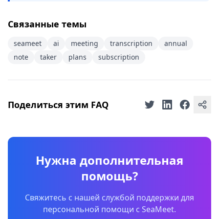
Связанные темы
seameet
ai
meeting
transcription
annual
note
taker
plans
subscription
Поделиться этим FAQ
Нужна дополнительная
помощь?
Свяжитесь с нашей службой поддержки для
персональной помощи с SeaMeet.