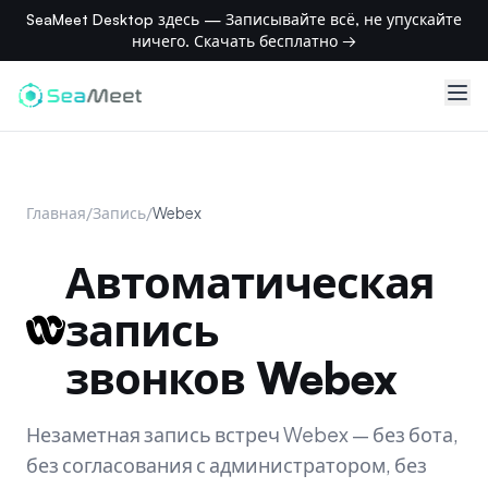
SeaMeet Desktop здесь — Записывайте всё, не упускайте
ничего. Скачать бесплатно →
Главная
/
Запись
/
Webex
Автоматическая
запись
звонков Webex
Незаметная запись встреч Webex — без бота,
без согласования с администратором, без