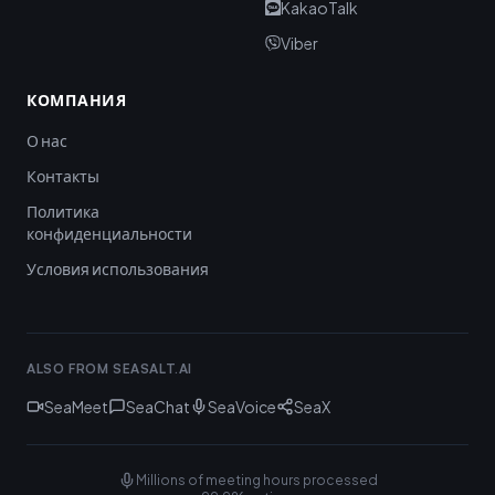
KakaoTalk
Viber
КОМПАНИЯ
О нас
Контакты
Политика
конфиденциальности
Условия использования
ALSO FROM SEASALT.AI
SeaMeet
SeaChat
SeaVoice
SeaX
Millions of meeting hours processed