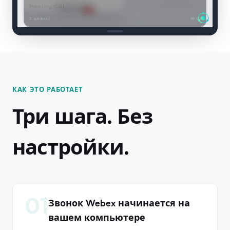
Meeting Call
:
Let me walk you thr
Connected
2 speakers
00:04
КАК ЭТО РАБОТАЕТ
Три шага. Без
настройки.
01
Звонок Webex начинается на
вашем компьютере