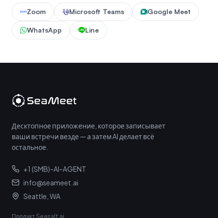
Zoom
Microsoft Teams
Google Meet
WhatsApp
Line
Десктопное приложение, которое записывает
ваши встречи везде — а затем AI делает всё
остальное.
+1 (SMB)-AI-AGENT
info@seameet.ai
Seattle, WA
Продукт Seasalt.ai