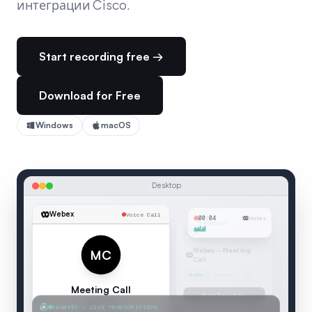
интеграции Cisco.
Start recording free →
Download for Free
Windows
macOS
Desktop
Webex
Voice Call
00:04
Webex
MC
Meeting Call
SEAMEET — LIVE TRANSCRIPTION
Voice Call