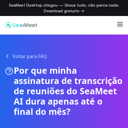
SeaMeet Desktop chegou — Grave tudo, não perca nada.
Download gratuito →
Voltar para FAQ
Por que minha
assinatura de transcrição
de reuniões do SeaMeet
AI dura apenas até o
final do mês?