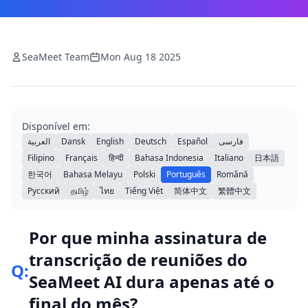
SeaMeet Team
Mon Aug 18 2025
Disponível em:
العربية
Dansk
English
Deutsch
Español
فارسی
Filipino
Français
हिन्दी
Bahasa Indonesia
Italiano
日本語
한국어
Bahasa Melayu
Polski
Português
Română
Русский
தமிழ்
ไทย
Tiếng Việt
简体中文
繁體中文
Por que minha assinatura de
transcrição de reuniões do
Q:
SeaMeet AI dura apenas até o
final do mês?