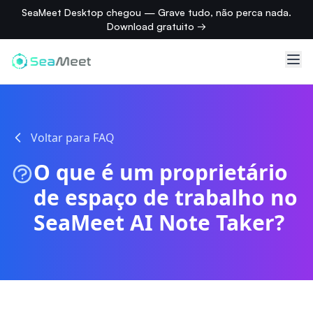
SeaMeet Desktop chegou — Grave tudo, não perca nada.
Download gratuito →
Voltar para FAQ
O que é um proprietário
de espaço de trabalho no
SeaMeet AI Note Taker?