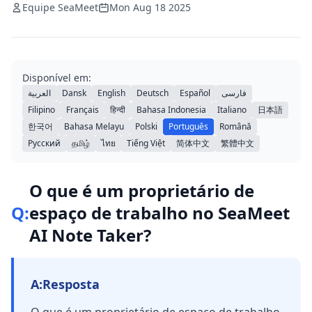
Equipe SeaMeet
Mon Aug 18 2025
Disponível em:
العربية
Dansk
English
Deutsch
Español
فارسی
Filipino
Français
हिन्दी
Bahasa Indonesia
Italiano
日本語
한국어
Bahasa Melayu
Polski
Português
Română
Русский
தமிழ்
ไทย
Tiếng Việt
简体中文
繁體中文
O que é um proprietário de
Q:
espaço de trabalho no SeaMeet
AI Note Taker?
A:
Resposta