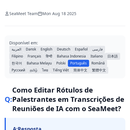
SeaMeet Team
Mon Aug 18 2025
Disponível em:
العربية
Dansk
English
Deutsch
Español
فارسی
Filipino
Français
हिन्दी
Bahasa Indonesia
Italiano
日本語
한국어
Bahasa Melayu
Polski
Português
Română
Русский
தமிழ்
ไทย
Tiếng Việt
简体中文
繁體中文
Como Editar Rótulos de
Q:
Palestrantes em Transcrições de
Reuniões de IA com o SeaMeet?
A:
Resposta