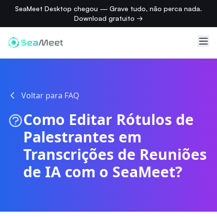
SeaMeet Desktop chegou — Grave tudo, não perca nada.
Download gratuito →
Voltar para FAQ
Como Editar Rótulos de
Palestrantes em
Transcrições de Reuniões
de IA com o SeaMeet?