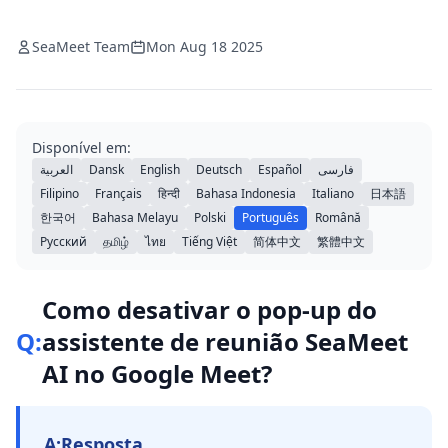
SeaMeet Team
Mon Aug 18 2025
Disponível em:
العربية
Dansk
English
Deutsch
Español
فارسی
Filipino
Français
हिन्दी
Bahasa Indonesia
Italiano
日本語
한국어
Bahasa Melayu
Polski
Português
Română
Русский
தமிழ்
ไทย
Tiếng Việt
简体中文
繁體中文
Como desativar o pop-up do
Q:
assistente de reunião SeaMeet
AI no Google Meet?
A:
Resposta