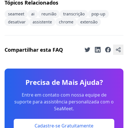
Tópicos Relacionados
seameet
ai
reunião
transcrição
pop-up
desativar
assistente
chrome
extensão
Compartilhar esta FAQ
Precisa de Mais Ajuda?
Entre em contato com nossa equipe de
suporte para assistência personalizada com o
SeaMeet.
Cadastre-se Gratuitamente