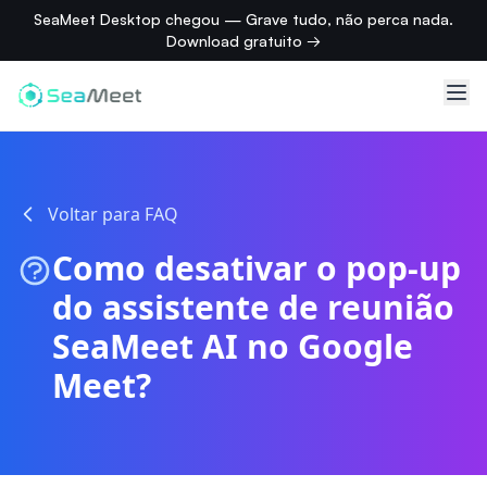
SeaMeet Desktop chegou — Grave tudo, não perca nada.
Download gratuito →
Voltar para FAQ
Como desativar o pop-up
do assistente de reunião
SeaMeet AI no Google
Meet?