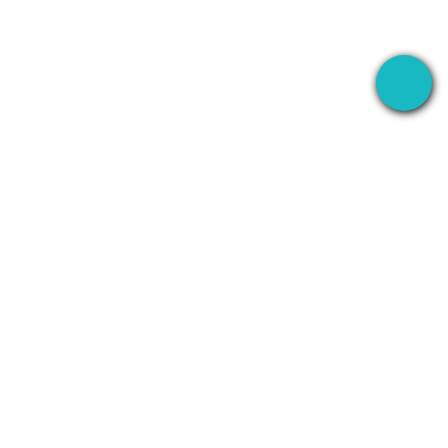
O app desktop que grava suas reuniões em
qualquer lugar — e depois usa IA para cuidar de
tudo.