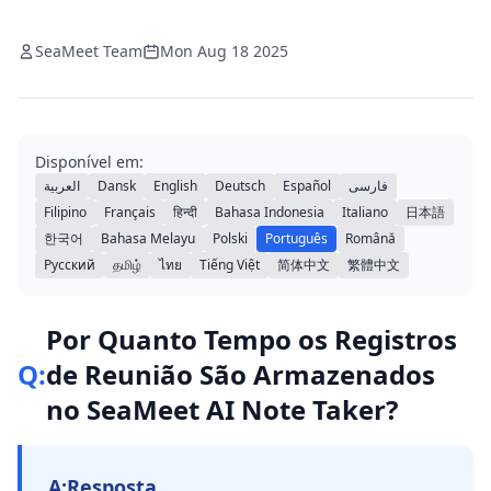
SeaMeet Team
Mon Aug 18 2025
Disponível em:
العربية
Dansk
English
Deutsch
Español
فارسی
Filipino
Français
हिन्दी
Bahasa Indonesia
Italiano
日本語
한국어
Bahasa Melayu
Polski
Português
Română
Русский
தமிழ்
ไทย
Tiếng Việt
简体中文
繁體中文
Por Quanto Tempo os Registros
Q:
de Reunião São Armazenados
no SeaMeet AI Note Taker?
A:
Resposta