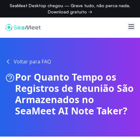
SeaMeet Desktop chegou — Grave tudo, não perca nada.
Download gratuito →
Voltar para FAQ
Por Quanto Tempo os
Registros de Reunião São
Armazenados no
SeaMeet AI Note Taker?