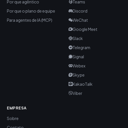
Por que agêntico
Teams
Por que o plano de equipe
Discord
Para agentes de IA (MCP)
WeChat
Google Meet
Slack
Telegram
Signal
Webex
Skype
KakaoTalk
Viber
EMPRESA
Sobre
Contato