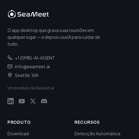
O app desktop que grava suas reuniões em
qualquer lugar — e depois usa IA para cuidar de
tudo.
+1 (SMB)-AI-AGENT
info@seameet.ai
Seattle, WA
Um produto da Seasalt.ai
PRODUTO
RECURSOS
Download
Detecção Automática