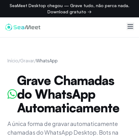
SeaMeet Desktop chegou — Grave tudo, não perca nada.
Download gratuito →
Início
/
Gravar
/
WhatsApp
Grave Chamadas
do WhatsApp
Automaticamente
A única forma de gravar automaticamente
chamadas do WhatsApp Desktop. Bots na