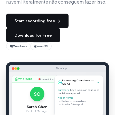
nuvem literalmente não conseguem fazer isso.
Start recording free →
Download for Free
Windows
macOS
Desktop
WhatsApp
Product Manager
Recording Complete —
00:10
Summary:
Key discussion points and
SC
decisions captured.
Action Items:
☑ Review proposal numbers
☑ Schedule follow-up call
Sarah Chen
Product Manager