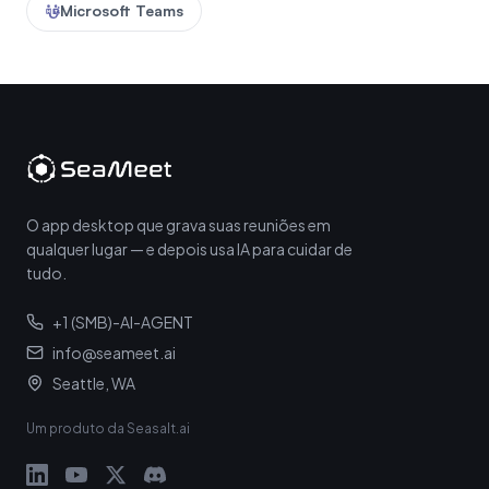
Microsoft Teams
O app desktop que grava suas reuniões em
qualquer lugar — e depois usa IA para cuidar de
tudo.
+1 (SMB)-AI-AGENT
info@seameet.ai
Seattle, WA
Um produto da Seasalt.ai