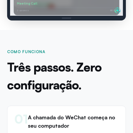
Meeting Call
:
Let me walk you
Connected
2 speakers
00:04
COMO FUNCIONA
Três passos. Zero
configuração.
01
A chamada do WeChat começa no
seu computador