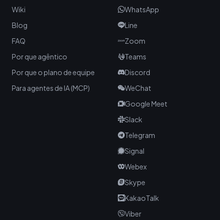
Wiki
WhatsApp
Blog
Line
FAQ
Zoom
Por que agêntico
Teams
Por que o plano de equipe
Discord
Para agentes de IA (MCP)
WeChat
Google Meet
Slack
Telegram
Signal
Webex
Skype
KakaoTalk
Viber