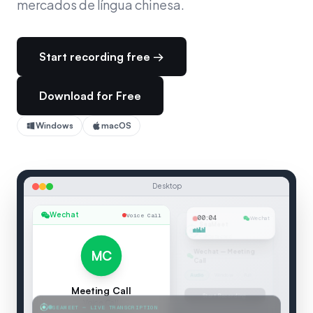
mercados de língua chinesa.
Start recording free →
Download for Free
Windows
macOS
Desktop
Wechat
Voice Call
00:04
Wechat
MC
Meeting Call
SEAMEET — LIVE TRANSCRIPTION
Voice Call