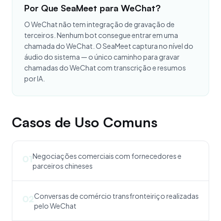
Por Que SeaMeet para WeChat?
O WeChat não tem integração de gravação de
terceiros. Nenhum bot consegue entrar em uma
chamada do WeChat. O SeaMeet captura no nível do
áudio do sistema — o único caminho para gravar
chamadas do WeChat com transcrição e resumos
por IA.
Casos de Uso Comuns
Negociações comerciais com fornecedores e
01
parceiros chineses
Conversas de comércio transfronteiriço realizadas
02
pelo WeChat