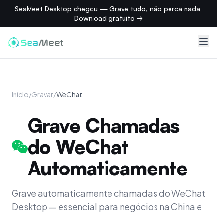
SeaMeet Desktop chegou — Grave tudo, não perca nada.
Download gratuito →
Início
/
Gravar
/
WeChat
Grave Chamadas
do WeChat
Automaticamente
Grave automaticamente chamadas do WeChat
Desktop — essencial para negócios na China e