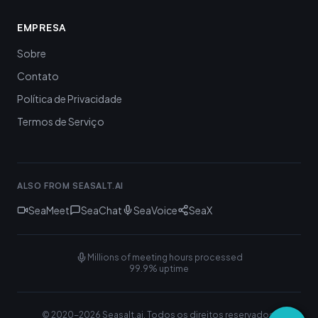
EMPRESA
Sobre
Contato
Política de Privacidade
Termos de Serviço
ALSO FROM SEASALT.AI
SeaMeet
SeaChat
SeaVoice
SeaX
Millions of meeting hours processed
99.9% uptime
© 2020-
2026
Seasalt.ai.
Todos os direitos reservados.