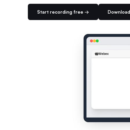
Start recording free →
Download
Webex
SEAMEET — LIVE TRAN
Meeting Call
:
Let me wa
2 speakers