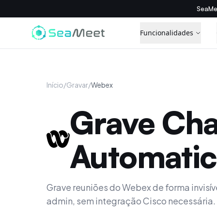
SeaMe
Funcionalidades
Início
/
Gravar
/
Webex
Grave Ch
Automati
Grave reuniões do Webex de forma invisí
admin, sem integração Cisco necessária.