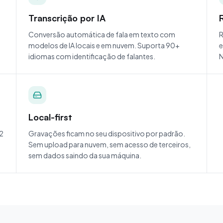
Transcrição por IA
Conversão automática de fala em texto com
R
modelos de IA locais e em nuvem. Suporta 90+
e
idiomas com identificação de falantes.
N
Local-first
 2
Gravações ficam no seu dispositivo por padrão.
Sem upload para nuvem, sem acesso de terceiros,
sem dados saindo da sua máquina.