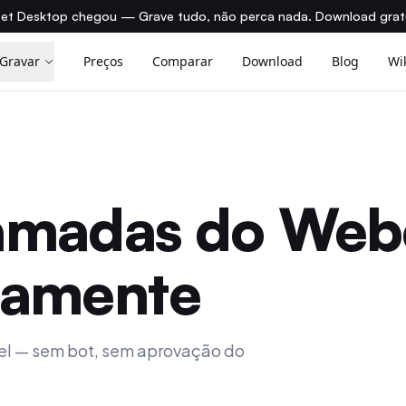
et Desktop chegou — Grave tudo, não perca nada. Download grat
Gravar
Preços
Comparar
Download
Blog
Wi
amadas do Web
camente
vel — sem bot, sem aprovação do