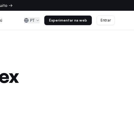
uito →
ki
PT
Entrar
Experimentar na web
ex