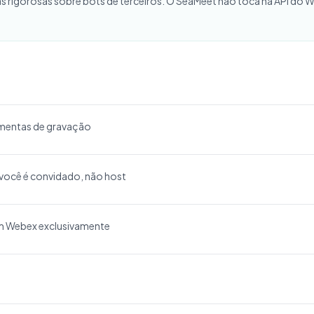
 rigorosas sobre bots de terceiros. O SeaMeet não toca na API do W
ramentas de gravação
ocê é convidado, não host
m Webex exclusivamente