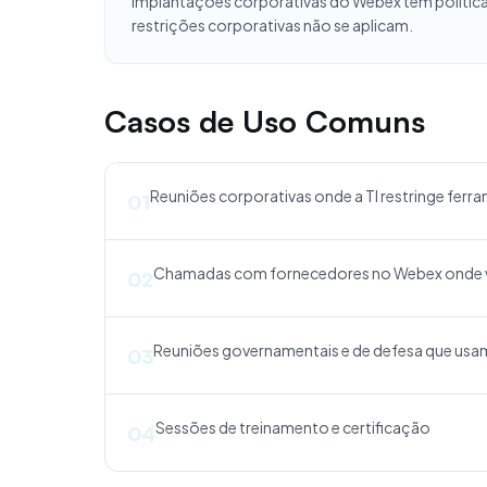
Implantações corporativas do Webex têm políticas
restrições corporativas não se aplicam.
Casos de Uso Comuns
Reuniões corporativas onde a TI restringe fer
01
Chamadas com fornecedores no Webex onde v
02
Reuniões governamentais e de defesa que usa
03
Sessões de treinamento e certificação
04