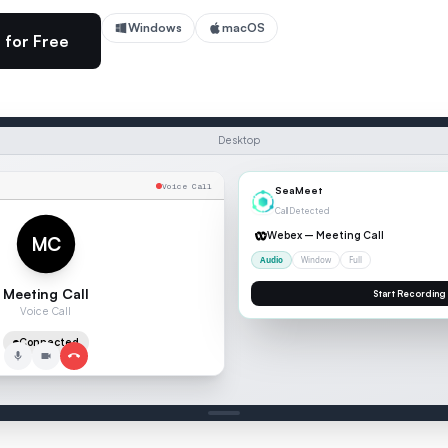
Windows
macOS
 for Free
Desktop
Voice Call
00:04
MC
Meeting Call
Voice Call
SCRIPTION
Connected
lk you