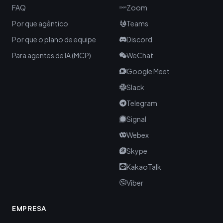
FAQ
Zoom
Por que agêntico
Teams
Por que o plano de equipe
Discord
Para agentes de IA (MCP)
WeChat
Google Meet
Slack
Telegram
Signal
Webex
Skype
KakaoTalk
Viber
EMPRESA