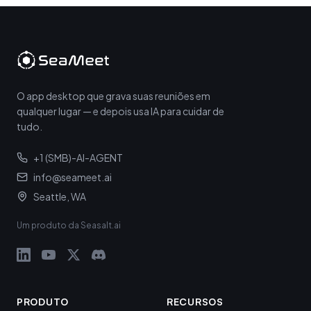
O app desktop que grava suas reuniões em
qualquer lugar — e depois usa IA para cuidar de
tudo.
+1 (SMB)-AI-AGENT
info@seameet.ai
Seattle, WA
Um produto da Seasalt.ai
PRODUTO
RECURSOS