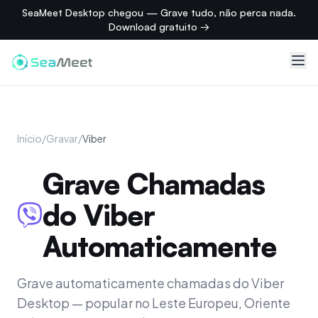
SeaMeet Desktop chegou — Grave tudo, não perca nada.
Download gratuito →
Início
/
Gravar
/
Viber
Grave Chamadas
do Viber
Automaticamente
Grave automaticamente chamadas do Viber
Desktop — popular no Leste Europeu, Oriente