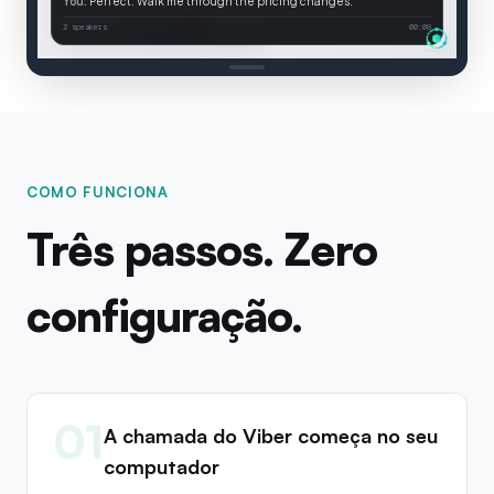
You:
Perfect. Walk me through the pricing changes.
Connected
2 speakers
00:08
COMO FUNCIONA
Três passos. Zero
configuração.
01
A chamada do Viber começa no seu
computador