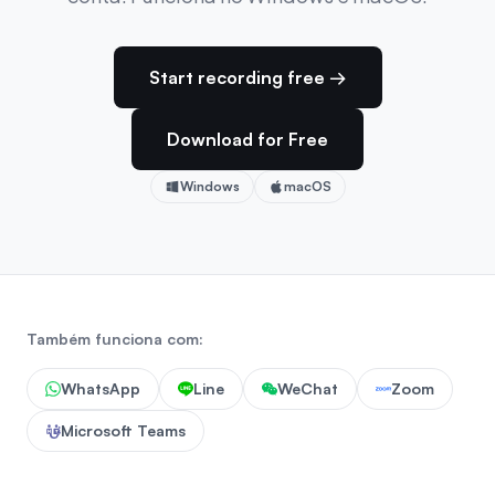
Start recording free →
Download for Free
Windows
macOS
Também funciona com:
WhatsApp
Line
WeChat
Zoom
Microsoft Teams