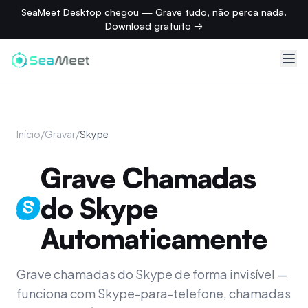
SeaMeet Desktop chegou — Grave tudo, não perca nada.
Download gratuito →
Início
/
Gravar
/
Skype
Grave Chamadas
do Skype
Automaticamente
Grave chamadas do Skype de forma invisível —
funciona com Skype-para-telefone, chamadas