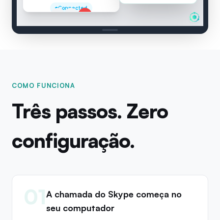
Meeting Call
:
Let
Connected
2 speakers
00:04
COMO FUNCIONA
Três passos. Zero
configuração.
01
A chamada do Skype começa no
seu computador