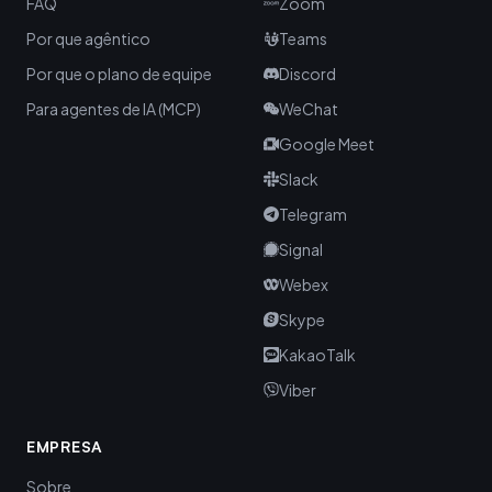
FAQ
Zoom
Por que agêntico
Teams
Por que o plano de equipe
Discord
Para agentes de IA (MCP)
WeChat
Google Meet
Slack
Telegram
Signal
Webex
Skype
KakaoTalk
Viber
EMPRESA
Sobre