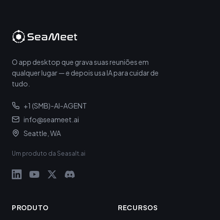
O app desktop que grava suas reuniões em
qualquer lugar — e depois usa IA para cuidar de
tudo.
+1 (SMB)-AI-AGENT
info@seameet.ai
Seattle, WA
Um produto da Seasalt.ai
PRODUTO
RECURSOS