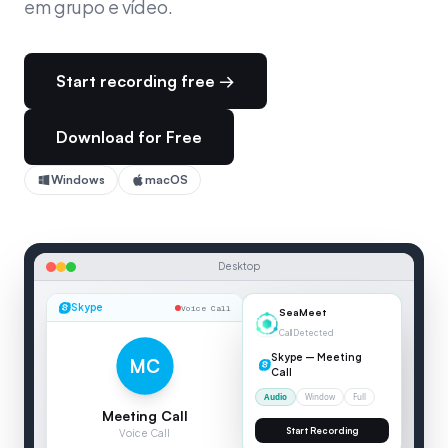
em grupo e vídeo.
Start recording free →
Download for Free
Windows
macOS
Desktop
Skype
Voice Call
00:04
Skype
MC
Meeting Call
SEAMEET — LIVE TRANSCRIPTION
Voice Call