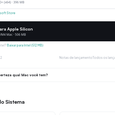
+ (x64)
·
396 MB
soft Store
ara Apple Silicon
/M4 Mac
·
506 MB
tel?
Baixar para Intel
(
512 MB
)
.2
Notas de lançamento
Todos os lanç
erteza qual Mac você tem?
do Sistema