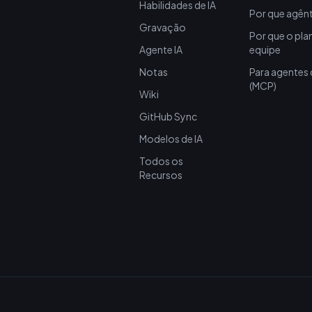
Habilidades de IA
Por que agên
Gravação
Por que o pla
Agente IA
equipe
Notas
Para agentes 
(MCP)
Wiki
GitHub Sync
Modelos de IA
Todos os
Recursos