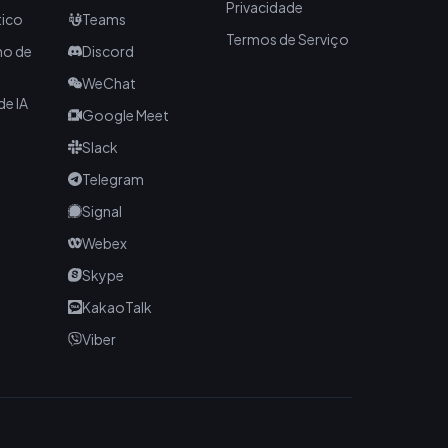
Privacidade
tico
Teams
Termos de Serviço
no de
Discord
WeChat
de IA
Google Meet
Slack
Telegram
Signal
Webex
Skype
KakaoTalk
Viber