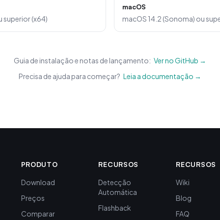
macOS
 superior (x64)
macOS 14.2 (Sonoma) ou supe
Guia de instalação e notas de lançamento:
Ver no GitHub →
Precisa de ajuda para começar?
Leia a documentação →
PRODUTO
RECURSOS
RECURSOS
Download
Detecção
Wiki
Automática
Preços
Blog
Flashback
Comparar
FAQ