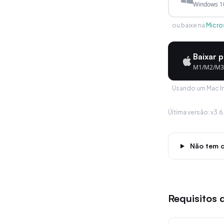
Windows 10
ou baixe na
Micro
Baixar p
M1/M2/M3
Usando um Mac In
Última versão
:
v3.6
Não tem c
Requisitos 