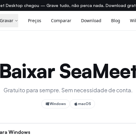
et Desktop chegou — Grave tudo, não perca nada. Download grat
Gravar
Preços
Comparar
Download
Blog
Wi
Baixar SeaMee
Gratuito para sempre. Sem necessidade de conta.
Windows
macOS
para Windows