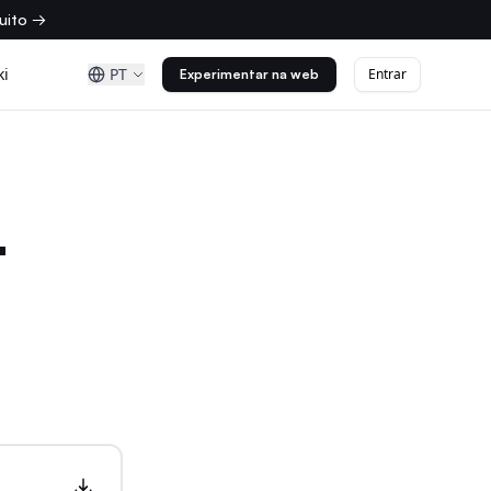
uito →
ki
PT
Entrar
Experimentar na web
t