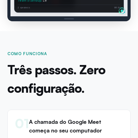
Team Standup
:
Let me share my scree
2 speakers
00:05
COMO FUNCIONA
Três passos. Zero
configuração.
01
A chamada do Google Meet
começa no seu computador