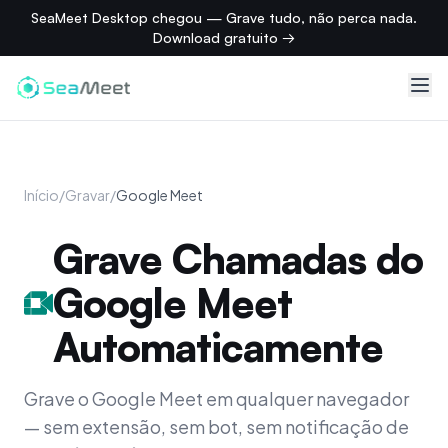
SeaMeet Desktop chegou — Grave tudo, não perca nada.
Download gratuito →
Início
/
Gravar
/
Google Meet
Grave Chamadas do
Google Meet
Automaticamente
Grave o Google Meet em qualquer navegador
— sem extensão, sem bot, sem notificação de