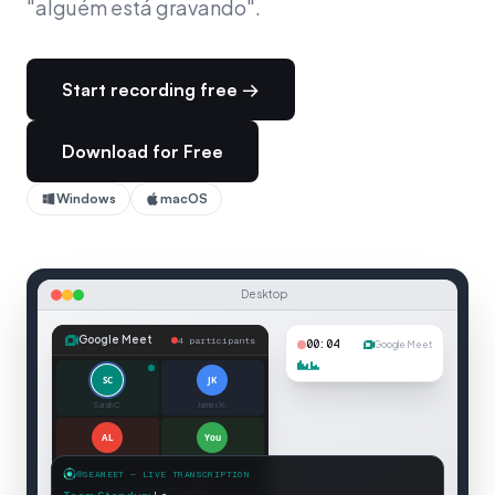
"alguém está gravando".
Start recording free →
Download for Free
Windows
macOS
Desktop
Google Meet
4 participants
00:05
Google Meet
SC
JK
Sarah C.
James K.
AL
You
Amy L.
You
SEAMEET — LIVE TRANSCRIPTION