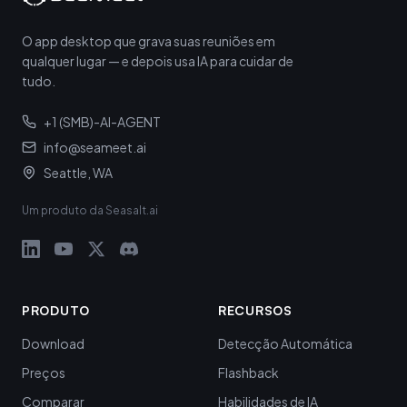
O app desktop que grava suas reuniões em
qualquer lugar — e depois usa IA para cuidar de
tudo.
+1 (SMB)-AI-AGENT
info@seameet.ai
Seattle, WA
Um produto da Seasalt.ai
PRODUTO
RECURSOS
Download
Detecção Automática
Preços
Flashback
Comparar
Habilidades de IA