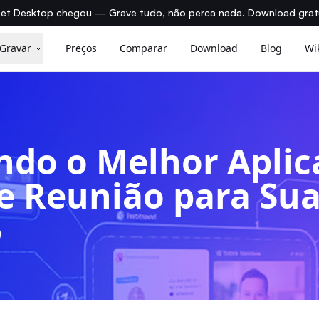
et Desktop chegou — Grave tudo, não perca nada. Download grat
Gravar
Preços
Comparar
Download
Blog
Wi
ndo o Melhor Aplic
e Reunião para Sua
5