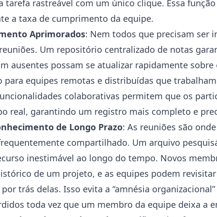
 tarefa rastreável com um único clique. Essa funçã
te a taxa de cumprimento da equipe.
amento Aprimorados
: Nem todos que precisam ser
s reuniões. Um repositório centralizado de notas ga
am ausentes possam se atualizar rapidamente sobre 
co para equipes remotas e distribuídas que trabalham
 funcionalidades colaborativas permitem que os part
o real, garantindo um registro mais completo e prec
onhecimento de Longo Prazo
: As reuniões são ond
 é frequentemente compartilhado. Um arquivo pesquis
recurso inestimável ao longo do tempo. Novos mem
histórico de um projeto, e as equipes podem revisita
 por trás delas. Isso evita a “amnésia organizacional”
erdidos toda vez que um membro da equipe deixa a 