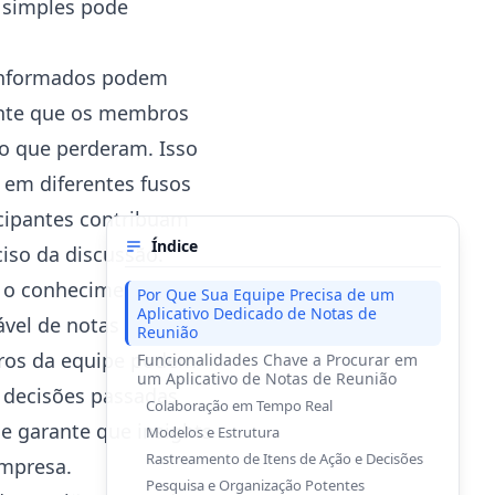
o simples pode
 informados podem
rante que os membros
o que perderam. Isso
 em diferentes fusos
icipantes contribuam
Índice
iso da discussão.
e o conhecimento
Por Que Sua Equipe Precisa de um
Aplicativo Dedicado de Notas de
ável de notas de
Reunião
bros da equipe podem
Funcionalidades Chave a Procurar em
um Aplicativo de Notas de Reunião
r decisões passadas
Colaboração em Tempo Real
 e garante que insights
Modelos e Estrutura
Rastreamento de Itens de Ação e Decisões
empresa.
Pesquisa e Organização Potentes