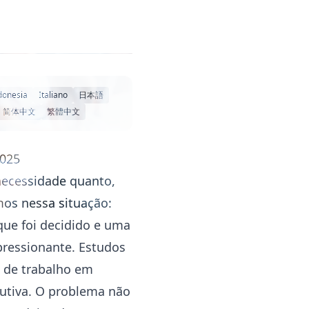
donesia
Italiano
日本語
简体中文
繁體中文
2025
necessidade quanto,
mos nessa situação:
ue foi decidido e uma
pressionante. Estudos
 de trabalho em
utiva. O problema não