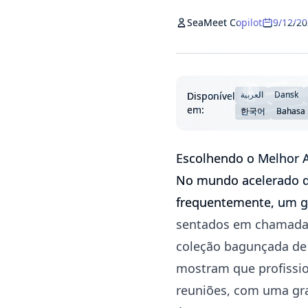
SeaMeet Copilot
9/12/2
العربية
Dansk
Disponível
em:
한국어
Bahasa
Escolhendo o Melhor A
No mundo acelerado d
frequentemente, um gr
sentados em chamadas 
coleção bagunçada de 
mostram que profissi
reuniões, com uma gr