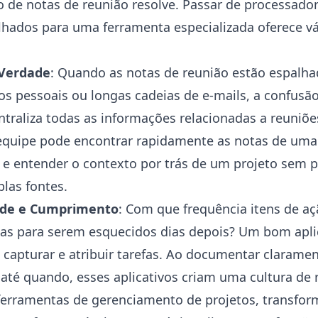
o de notas de reunião resolve. Passar de processador
ados para uma ferramenta especializada oferece vá
 Verdade
: Quando as notas de reunião estão espalh
s pessoais ou longas cadeias de e-mails, a confusão
ntraliza todas as informações relacionadas a reuniões
uipe pode encontrar rapidamente as notas de uma r
 e entender o contexto por trás de um projeto sem p
las fontes.
ade e Cumprimento
: Com que frequência itens de a
s para serem esquecidos dias depois? Um bom aplic
 capturar e atribuir tarefas. Ao documentar clarame
 até quando, esses aplicativos criam uma cultura de 
ferramentas de gerenciamento de projetos, transfo