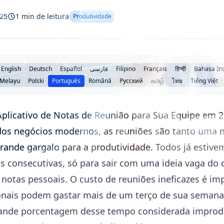
025
1 min de leitura
Produtividade
English
Deutsch
Español
فارسی
Filipino
Français
हिन्दी
Bahasa In
 Melayu
Polski
Português
Română
Русский
தமிழ்
ไทย
Tiếng Việt
plicativo de Notas de Reunião para Sua Equipe em 
os negócios modernos, as reuniões são tanto uma 
ande gargalo para a produtividade. Todos já estive
consecutivas, só para sair com uma ideia vaga do q
notas pessoais. O custo de reuniões ineficazes é im
onais podem gastar mais de um terço de sua semana
ande porcentagem desse tempo considerada improd