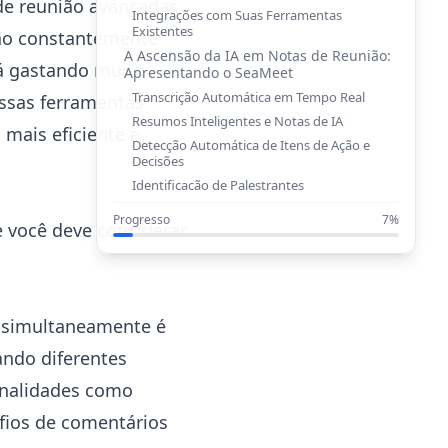
de reunião avançadas
Integrações com Suas Ferramentas
Existentes
tão constantemente
A Ascensão da IA em Notas de Reunião:
á gastando muito
Apresentando o SeaMeet
Transcrição Automática em Tempo Real
ssas ferramentas
Resumos Inteligentes e Notas de IA
mais eficiente e
Detecção Automática de Itens de Ação e
Decisões
Identificação de Palestrantes
Insights e Análises Mais Profundos
Progresso
7%
e você deve considerar
Como Escolher o Aplicativo Certo para o
Fluxo de Trabalho da Sua Equipe
O Futuro das Reuniões é Mais
Inteligente, Não Mais Difícil
s simultaneamente é
ando diferentes
onalidades como
fios de comentários