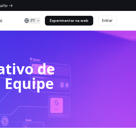
uito →
ki
PT
Entrar
Experimentar na web
ativo de
 Equipe