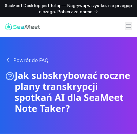
SeaMeet Desktop jest tutaj — Nagrywaj wszystko, nie przegap
niczego. Pobierz za darmo →
Powrót do FAQ
Jak subskrybować roczne
plany transkrypcji
spotkań AI dla SeaMeet
Note Taker?