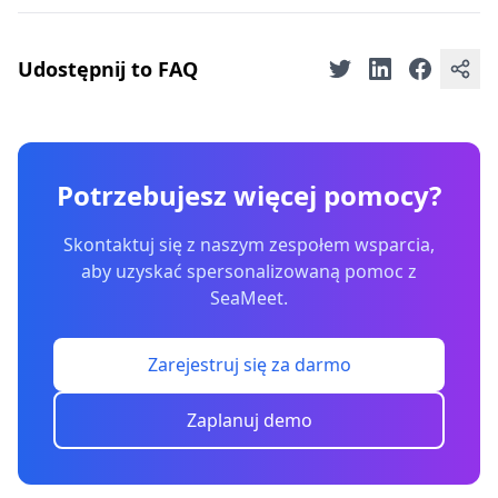
Udostępnij to FAQ
Potrzebujesz więcej pomocy?
Skontaktuj się z naszym zespołem wsparcia,
aby uzyskać spersonalizowaną pomoc z
SeaMeet.
Zarejestruj się za darmo
Zaplanuj demo