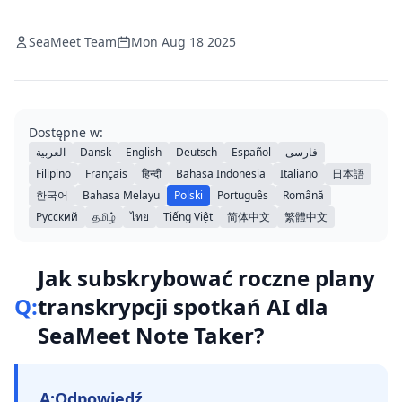
SeaMeet Team
Mon Aug 18 2025
Dostępne w:
العربية
Dansk
English
Deutsch
Español
فارسی
Filipino
Français
हिन्दी
Bahasa Indonesia
Italiano
日本語
한국어
Bahasa Melayu
Polski
Português
Română
Русский
தமிழ்
ไทย
Tiếng Việt
简体中文
繁體中文
Jak subskrybować roczne plany
Q:
transkrypcji spotkań AI dla
SeaMeet Note Taker?
A:
Odpowiedź